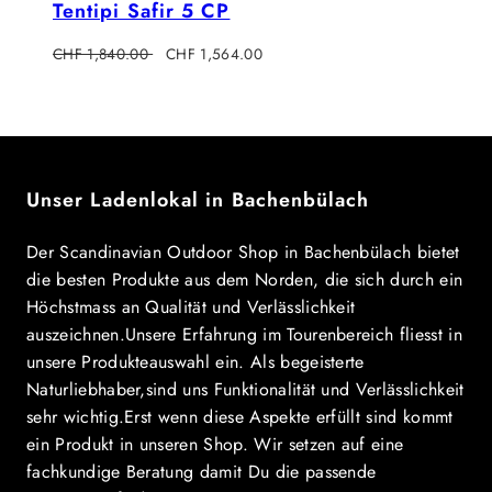
Tentipi Safir 5 CP
Regulärer
Verkaufspreis
CHF 1,840.00
CHF 1,564.00
Preis
Unser Ladenlokal in Bachenbülach
Der Scandinavian Outdoor Shop in Bachenbülach bietet
die besten Produkte aus dem Norden, die sich durch ein
Höchstmass an Qualität und Verlässlichkeit
auszeichnen.Unsere Erfahrung im Tourenbereich fliesst in
unsere Produkteauswahl ein. Als begeisterte
Naturliebhaber,sind uns Funktionalität und Verlässlichkeit
sehr wichtig.Erst wenn diese Aspekte erfüllt sind kommt
ein Produkt in unseren Shop. Wir setzen auf eine
fachkundige Beratung damit Du die passende