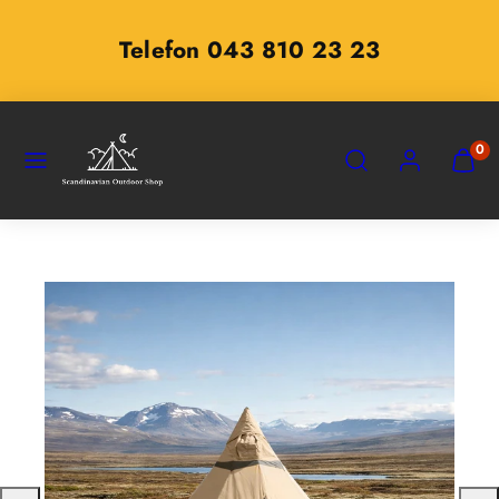
Zum
Inhalt
Telefon 043 810 23 23
springen
SPEISEKARTE
SUCHEN
KONTO
MEINE
0
WARE
ANZEI
(
0
)