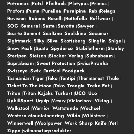
Petromax
Petzl
Pfeiltools
Platypus
Primus
Profors
Puma
Puralina
Puralpina
Rab
Relags
Revision
Robens
Roselli
Rottefella
Ruffwear
SOG
Samurai
Sasta
Savotta
Sawyer
Sea to Summit
SealLine
Sealskinz
Secumar
Sightmark
Silky
Silva
Skottsberg
Slingfin
Snigel
Snow Peak
Spatz
Spyderco
Stabilotherm
Stanley
Steripen
Stetson
Stocker Verlag
Subrabeam
Suprabeam
Sweet Protection
SwissPiranha
Swisseye
Swix
Tactical Foodpack
Tasmanian Tiger
Teko
Tentipi
Thermarest
Thule
Ticket To The Moon
Toko
Trangia
Trekn Eat
Triton
Triton Kajaks
Turkart
UCO
Uco
UphillSport
Uquip
Vesuv
Victorinox
Viking
Walkstool
Warrior
Wattstunde
Wechsel
Western Mountaineering
Wildo
Wildsteer
Winnerwell
Woolpower
Work Sharp Knife
Yeti
Zippo
wilmanaturprodukter