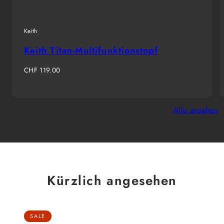
Keith
Keith Titan-Multifunktionstopf
Regulärer
CHF 119.00
Preis
Alle ansehen
Kürzlich angesehen
SALE