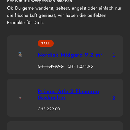
der Natur unvergesslich machen.
Ob Du gerne wanderst, zeltest, angelst oder einfach nur
die frische Luft geniesst, wir haben die perfekten
Produkte für Dich.
SALE
Nordisk Midgard 9.2 m²
1
Regulärer
Verkaufspreis
CHF 1,499.95
CHF 1,274.95
Preis
Primus Atle 2 Flammen
Gaskocher
2
Regulärer
CHF 229.00
Preis