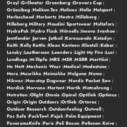
Grayl
Grillmeter
Groenberg
Growers Cup
Grüezibag
Helikon-Tex
Helinox
Helle
Helsport
Herbachaud
Herbertz
Hestra
Hilleberg
Hilleberg Military
Houdini Sportswear
Hultafors
HydraPak
Hydro Flask
Hörnells
Innova
Ivanhoe
Jemtlander
Jerven
Jetboil
Karesuando
Katadyn
Keith
Kelly Kettle
Klean Kanteen
Kloetzli
Kober
Lansky
Leatherman
Leenders
Light My Fire
Luci
Lundhags
M-Töpfe
MRS
MSR
MSRR
Marttiini
Mc Nett
Mechanix Wear
Medical
Modestone
Mora
Muurikka
Naimakka
Nalgene
Nemo
Nikwax
Non-stop Dogwear
Nordic Pocket Saw
Nordisk
Norrona
Nortent
Nortik
Notnahrung
Notration
Olight
Omnia
Opinel
Optilink
Optimus
Origin
Origin Outdoors
Ortlieb
Ortovox
Outdoor Research
Outdoorfeeling
Outwell
Pac Safe
PackTowl
Pajak
Palm Equipment
PanoramaKnife
Paris
Peli Boxen
Peltonen Knive