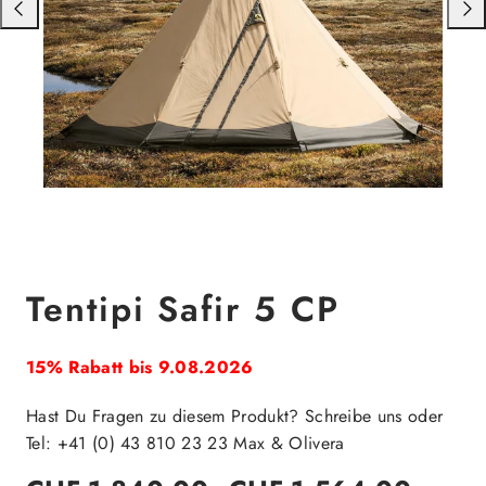
Nach
Nac
links
rech
schieben
schi
Tentipi Safir 5 CP
15% Rabatt bis 9.08.2026
Hast Du Fragen zu diesem Produkt? Schreibe uns oder
Tel: +41 (0) 43 810 23 23 Max & Olivera
Regulärer
Verkaufspreis