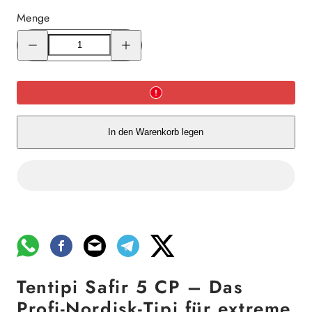
Menge
Menge
Menge
für
für
Tentipi
Tentipi
Safir
Safir
5
5
CP
CP
verringern
erhöhen
In den Warenkorb legen
Tentipi Safir 5 CP – Das
Profi-Nordisk-Tipi für extreme