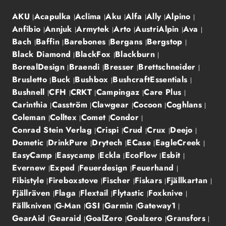
AKU
Acapulka
Aclima
Aku
Alfa
Ally
Alpino
Anfibio
Annjuk
Armytek
Arto
AustriAlpin
Ava
Bach
Baffin
Barebones
Bergans
Bergstop
Black Diamond
BlackFox
Blackburn
BorealDesign
Braendi
Bresser
Brettschneider
Brusletto
Buck
Bushbox
BushcraftEssentials
Bushnell
CFH
CRKT
Campingaz
Care Plus
Carinthia
Casström
Clawgear
Cocoon
Coghlans
Coleman
Colltex
Comet
Condor
Conrad Stein Verlag
Crispi
Crud
Crux
Deejo
Dometic
DrinkPure
Drytech
ECase
EagleCreek
EasyCamp
Easycamp
Eckla
EcoFlow
Esbit
Evernew
Exped
Feuerdesign
Feuerhand
Fibistyle
Fireboxstove
Fischer
Fiskars
Fjällkartan
Fjällräven
Flaga
Flextail
Flytastic
Foxknive
Fällkniven
G-Man
GSI
Garmin
Gateway1
GearAid
Gearaid
GoalZero
Goalzero
Gransfors