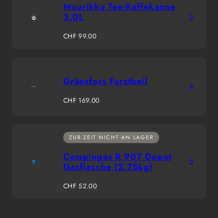
Muurikka Tee-Kaffekanne
3.0L
3
Regulärer
CHF 99.00
Preis
Gränsfors Forstbeil
4
Regulärer
CHF 169.00
Preis
ZUR ZEIT NICHT AN LAGER
Campingas R 907 Depot
5
Gasflasche (2.75kg)
Regulärer
CHF 52.00
Preis