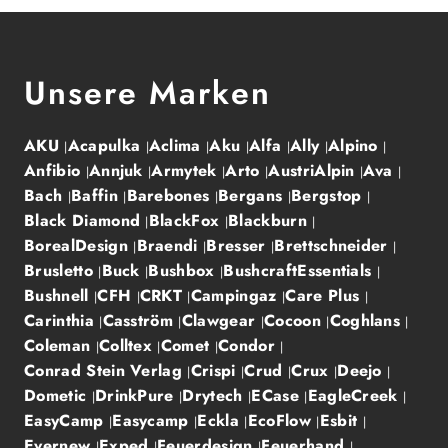
Unsere Marken
AKU
Acapulka
Aclima
Aku
Alfa
Ally
Alpino
Anfibio
Annjuk
Armytek
Arto
AustriAlpin
Ava
Bach
Baffin
Barebones
Bergans
Bergstop
Black Diamond
BlackFox
Blackburn
BorealDesign
Braendi
Bresser
Brettschneider
Brusletto
Buck
Bushbox
BushcraftEssentials
Bushnell
CFH
CRKT
Campingaz
Care Plus
Carinthia
Casström
Clawgear
Cocoon
Coghlans
Coleman
Colltex
Comet
Condor
Conrad Stein Verlag
Crispi
Crud
Crux
Deejo
Dometic
DrinkPure
Drytech
ECase
EagleCreek
EasyCamp
Easycamp
Eckla
EcoFlow
Esbit
Evernew
Exped
Feuerdesign
Feuerhand