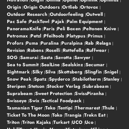
Origin
Origin Outdoors
Ortlieb
Ortovox
Outdoor Research
Outdoorfeeling
Outwell
Pac Safe
PackTowl
Pajak
Palm Equipment
PanoramaKnife
Paris
Peli Boxen
Peltonen Knive
Petromax
Petzl
Pfeiltools
Platypus
Primus
Profors
Puma
Puralina
Puralpina
Rab
Relags
Revision
Robens
Roselli
Rottefella
Ruffwear
SOG
Samurai
Sasta
Savotta
Sawyer
Sea to Summit
SealLine
Sealskinz
Secumar
Sightmark
Silky
Silva
Skottsberg
Slingfin
Snigel
Snow Peak
Spatz
Spyderco
Stabilotherm
Stanley
Steripen
Stetson
Stocker Verlag
Subrabeam
Suprabeam
Sweet Protection
SwissPiranha
Swisseye
Swix
Tactical Foodpack
Tasmanian Tiger
Teko
Tentipi
Thermarest
Thule
Ticket To The Moon
Toko
Trangia
Trekn Eat
Triton
Triton Kajaks
Turkart
UCO
Uco