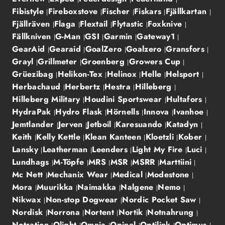
Fibistyle
Fireboxstove
Fischer
Fiskars
Fjällkartan
Fjällräven
Flaga
Flextail
Flytastic
Foxknive
Fällkniven
G-Man
GSI
Garmin
Gateway1
GearAid
Gearaid
GoalZero
Goalzero
Gransfors
Grayl
Grillmeter
Groenberg
Growers Cup
Grüezibag
Helikon-Tex
Helinox
Helle
Helsport
Herbachaud
Herbertz
Hestra
Hilleberg
Hilleberg Military
Houdini Sportswear
Hultafors
HydraPak
Hydro Flask
Hörnells
Innova
Ivanhoe
Jemtlander
Jerven
Jetboil
Karesuando
Katadyn
Keith
Kelly Kettle
Klean Kanteen
Kloetzli
Kober
Lansky
Leatherman
Leenders
Light My Fire
Luci
Lundhags
M-Töpfe
MRS
MSR
MSRR
Marttiini
Mc Nett
Mechanix Wear
Medical
Modestone
Mora
Muurikka
Naimakka
Nalgene
Nemo
Nikwax
Non-stop Dogwear
Nordic Pocket Saw
Nordisk
Norrona
Nortent
Nortik
Notnahrung
Notration
Olight
Omnia
Opinel
Optilink
Optimus