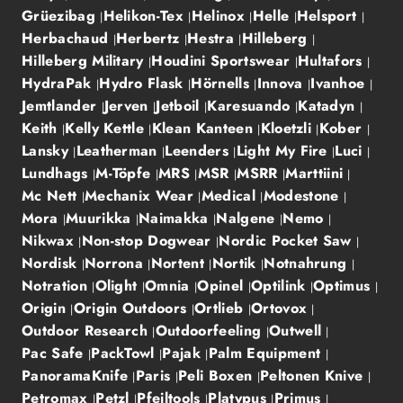
Grüezibag
Helikon-Tex
Helinox
Helle
Helsport
Herbachaud
Herbertz
Hestra
Hilleberg
Hilleberg Military
Houdini Sportswear
Hultafors
HydraPak
Hydro Flask
Hörnells
Innova
Ivanhoe
Jemtlander
Jerven
Jetboil
Karesuando
Katadyn
Keith
Kelly Kettle
Klean Kanteen
Kloetzli
Kober
Lansky
Leatherman
Leenders
Light My Fire
Luci
Lundhags
M-Töpfe
MRS
MSR
MSRR
Marttiini
Mc Nett
Mechanix Wear
Medical
Modestone
Mora
Muurikka
Naimakka
Nalgene
Nemo
Nikwax
Non-stop Dogwear
Nordic Pocket Saw
Nordisk
Norrona
Nortent
Nortik
Notnahrung
Notration
Olight
Omnia
Opinel
Optilink
Optimus
Origin
Origin Outdoors
Ortlieb
Ortovox
Outdoor Research
Outdoorfeeling
Outwell
Pac Safe
PackTowl
Pajak
Palm Equipment
PanoramaKnife
Paris
Peli Boxen
Peltonen Knive
Petromax
Petzl
Pfeiltools
Platypus
Primus