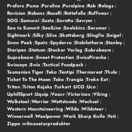
Profors
Puma
Puralina
Puralpina
Rab
Relags
Revision
Robens
Roselli
Rottefella
Ruffwear
SOG
Samurai
Sasta
Savotta
Sawyer
Sea to Summit
SealLine
Sealskinz
Secumar
Sightmark
Silky
Silva
Skottsberg
Slingfin
Snigel
Snow Peak
Spatz
Spyderco
Stabilotherm
Stanley
Steripen
Stetson
Stocker Verlag
Subrabeam
Suprabeam
Sweet Protection
SwissPiranha
Swisseye
Swix
Tactical Foodpack
Tasmanian Tiger
Teko
Tentipi
Thermarest
Thule
Ticket To The Moon
Toko
Trangia
Trekn Eat
Triton
Triton Kajaks
Turkart
UCO
Uco
UphillSport
Uquip
Vesuv
Victorinox
Viking
Walkstool
Warrior
Wattstunde
Wechsel
Western Mountaineering
Wildo
Wildsteer
Winnerwell
Woolpower
Work Sharp Knife
Yeti
Zippo
wilmanaturprodukter