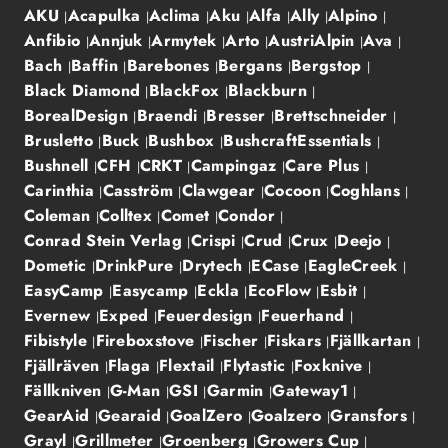
AKU
Acapulka
Aclima
Aku
Alfa
Ally
Alpino
Anfibio
Annjuk
Armytek
Arto
AustriAlpin
Ava
Bach
Baffin
Barebones
Bergans
Bergstop
Black Diamond
BlackFox
Blackburn
BorealDesign
Braendi
Bresser
Brettschneider
Brusletto
Buck
Bushbox
BushcraftEssentials
Bushnell
CFH
CRKT
Campingaz
Care Plus
Carinthia
Casström
Clawgear
Cocoon
Coghlans
Coleman
Colltex
Comet
Condor
Conrad Stein Verlag
Crispi
Crud
Crux
Deejo
Dometic
DrinkPure
Drytech
ECase
EagleCreek
EasyCamp
Easycamp
Eckla
EcoFlow
Esbit
Evernew
Exped
Feuerdesign
Feuerhand
Fibistyle
Fireboxstove
Fischer
Fiskars
Fjällkartan
Fjällräven
Flaga
Flextail
Flytastic
Foxknive
Fällkniven
G-Man
GSI
Garmin
Gateway1
GearAid
Gearaid
GoalZero
Goalzero
Gransfors
Grayl
Grillmeter
Groenberg
Growers Cup