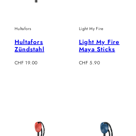
Hultafors
Light My Fire
Hultafors
Light My Fire
Zündstahl
Maya Sticks
Regulärer
Regulärer
CHF 19.00
CHF 5.90
Preis
Preis