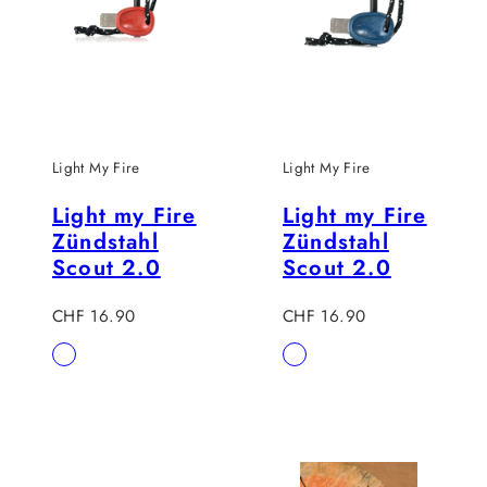
Light My Fire
Light My Fire
Light my Fire
Light my Fire
Zündstahl
Zündstahl
Scout 2.0
Scout 2.0
Regulärer
Regulärer
CHF 16.90
CHF 16.90
Preis
Preis
Verfügbar
Verfügbar
Rot
Blau
in
in