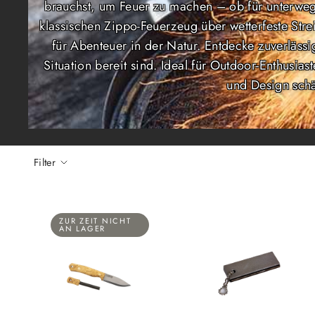
brauchst, um Feuer zu machen – ob für unterweg
klassischen Zippo-Feuerzeug über wetterfeste Stre
für Abenteuer in der Natur. Entdecke zuverlässige
Situation bereit sind. Ideal für Outdoor-Enthusias
und Design schä
Filter
ZUR ZEIT NICHT
AN LAGER