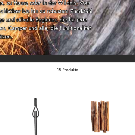
s, zu Hause oder in der Wildnis. Vom
ichhölzer bis hin zu robustem Zündstahl
 und stilvolle Begleiter, die für jede
ten, Camper und alle, die Funktionalität
tzen.
18 Produkte