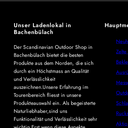
Unser Ladenlokal in
Hauptm
Bachenbülach
Neuh
Der Scandinavian Outdoor Shop in
Zelte
Bachenbülach bietet die besten
Bekl
Produkte aus dem Norden, die sich
durch ein Höchstmass an Qualität
Ausr
und Verlässlichkeit
Mess
auszeichnen.Unsere Erfahrung im
Outd
Tourenbereich fliesst in unsere
Produkteauswahl ein. Als begeisterte
Schla
Naturliebhaber,sind uns
Ruck
Funktionalität und Verlässlichkeit sehr
Akti
wichtig.Erst wenn diese Aspekte