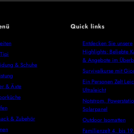
enü
Quick links
eiten
Entdecken Sie unsere
Highlights: Beliebte 
 Tipi
& Angebote im Überb
eidung & Schuhe
Survivalkurse mit Gio
üstung
Ein Personen Zelt Leic
er & Äxte
Ultraleicht
oorküche
Notstrom, Powerstatio
fen
Solarpanel
sack & Zubehör
Outdoor Isomatten
onen
Familienzelt 4, bis 1