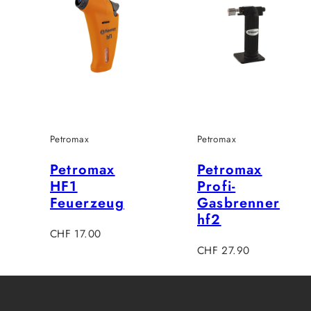
Petromax
Petromax
Petromax
Petromax
HF1
Profi-
Feuerzeug
Gasbrenner
hf2
Regulärer
CHF 17.00
Preis
Regulärer
CHF 27.90
Preis