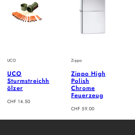
UCO
Zippo
UCO
Zippo High
Sturmstreichh
Polish
ölzer
Chrome
Feuerzeug
Regulärer
CHF 14.50
Preis
Regulärer
CHF 59.00
Preis