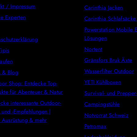
kt / Impressum
Carinthia Jacken
re Experten
Carinthia Schlafsäck
Powerstation Mobile E
Lösungen
schutzerklärung
Nortent
Tipis
Gränsfors Bruk Äxte
kaufen
Wasserfilter Outdoor
 & Blog
YETI Kühlboxen
oor Shop: Entdecke Top-
kte für Abenteuer & Natur
Survival- und Prepper
cke interessante Outdoor-
Campingstühle
 und -Empfehlungen |
Notvorrat Schweiz
, Ausrüstung & mehr
Petromax