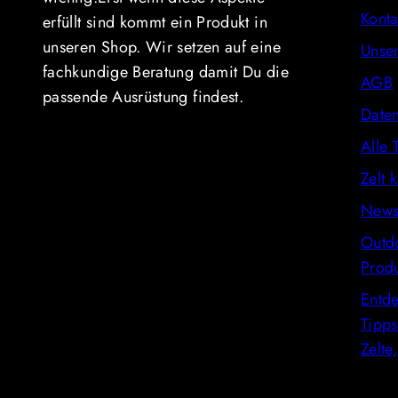
Konta
erfüllt sind kommt ein Produkt in
unseren Shop. Wir setzen auf eine
Unse
fachkundige Beratung damit Du die
AGB
passende Ausrüstung findest.
Daten
Alle 
Zelt 
News
Outd
Produ
Entde
Tipps
Zelte