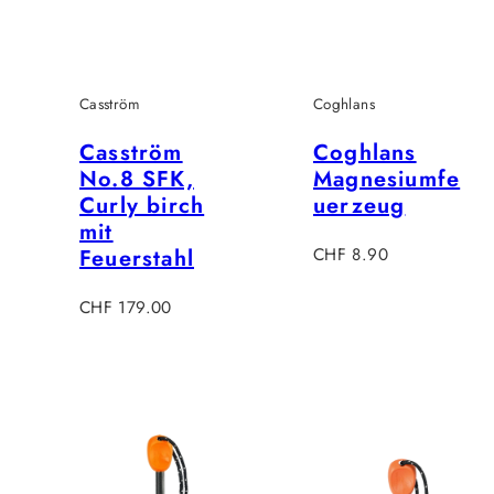
Casström
Coghlans
Casström
Coghlans
No.8 SFK,
Magnesiumfe
Curly birch
uerzeug
mit
Regulärer
Feuerstahl
CHF 8.90
Preis
Regulärer
CHF 179.00
Preis