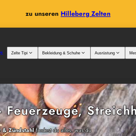
zu unseren
Hilleberg Zelten
N
Zelte Tipi
Bekleidung & Schuhe
Ausrüstung
Mes
 Feuerzeuge, Streichh
r & Zündstahl
findest du alles, was du