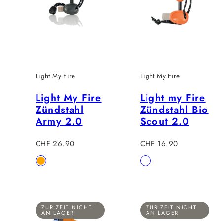
Light My Fire
Light My Fire
Light My Fire
Light my Fire
Zündstahl
Zündstahl Bio
Army 2.0
Scout 2.0
Regulärer
Regulärer
CHF 26.90
CHF 16.90
Preis
Preis
Verfügbar
Verfügbar
Orange
Rustyorange
in
in
ZUR ZEIT NICHT
ZUR ZEIT NICHT
AN LAGER
AN LAGER