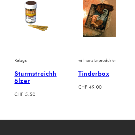
Relags
wilmanaturprodukter
Sturmstreichh
Tinderbox
ölzer
Regulärer
CHF 49.00
Regulärer
Preis
CHF 5.50
Preis