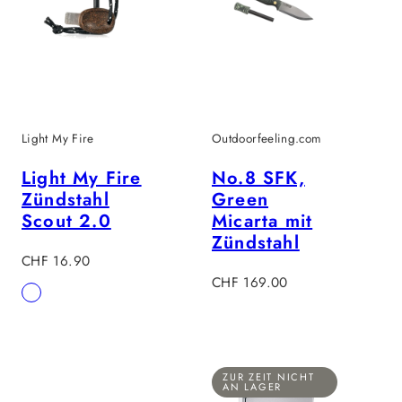
Light My Fire
Outdoorfeeling.com
Light My Fire
No.8 SFK,
Zündstahl
Green
Scout 2.0
Micarta mit
Zündstahl
Regulärer
CHF 16.90
Preis
Regulärer
CHF 169.00
Verfügbar
Coconut
Preis
in
ZUR ZEIT NICHT
AN LAGER