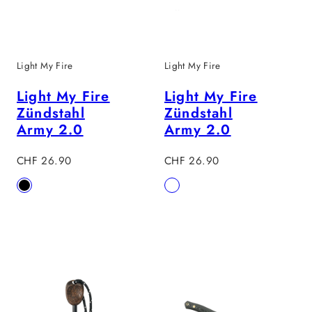
Light My Fire
Light My Fire
Light My Fire
Light My Fire
Zündstahl
Zündstahl
Army 2.0
Army 2.0
Regulärer
Regulärer
CHF 26.90
CHF 26.90
Preis
Preis
Verfügbar
Verfügbar
Black
Coconut
in
in