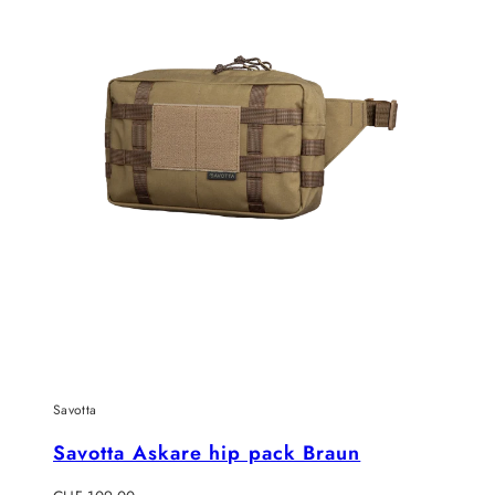
Savotta
Savotta Askare hip pack Braun
Regulärer