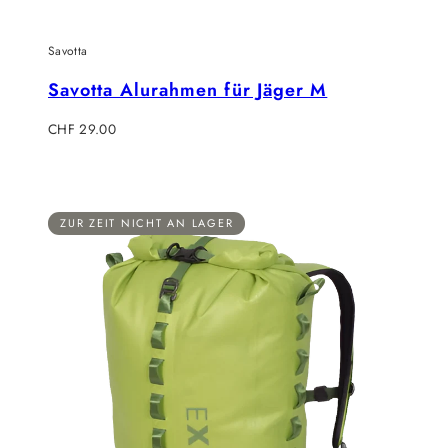
Savotta
Savotta Alurahmen für Jäger M
Regulärer
CHF 29.00
Preis
ZUR ZEIT NICHT AN LAGER