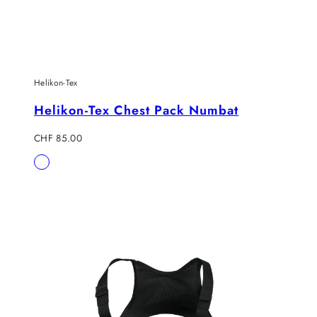
Helikon-Tex
Helikon-Tex Chest Pack Numbat
Regulärer
CHF 85.00
Preis
Verfügbar
Coyote
in