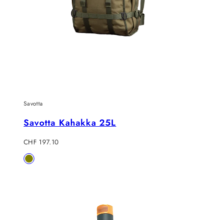
Savotta
Savotta Kahakka 25L
Verkaufspreis
CHF 197.10
Verfügbar
Olive
in