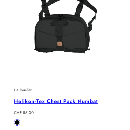
Helikon-Tex
Helikon-Tex Chest Pack Numbat
Regulärer
CHF 85.00
Preis
Verfügbar
Black
in