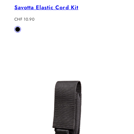
Savotta Elastic Cord Kit
Regulärer
CHF 10.90
Preis
Verfügbar
Black
in