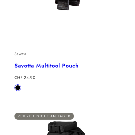
Savotta
Savotta Multitool Pouch
Regulärer
CHF 24.90
Preis
Verfügbar
Black
in
ZUR ZEIT NICHT AN LAGER