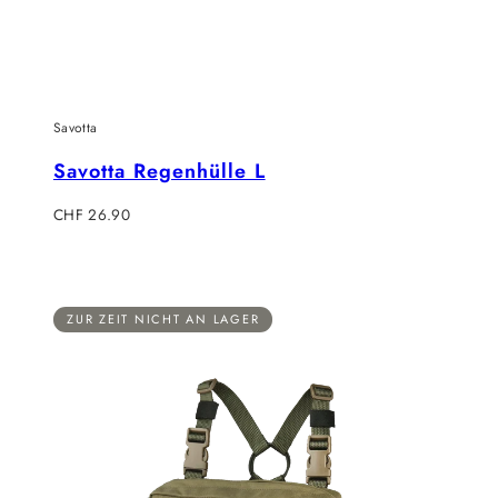
Savotta
Savotta Regenhülle L
Regulärer
CHF 26.90
Preis
ZUR ZEIT NICHT AN LAGER