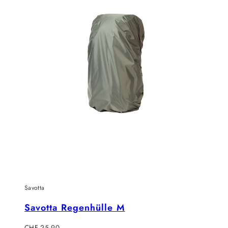
Savotta
Savotta Regenhülle M
Regulärer
CHF 25.90