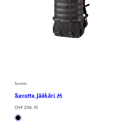
Savotta
Savotta Jääkäri M
Verkaufspreis
CHF 206.10
Verfügbar
Black
in