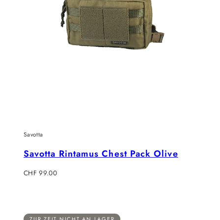
Savotta
Savotta Rintamus Chest Pack Olive
Regulärer
CHF 99.00
Preis
ZUR ZEIT NICHT AN LAGER