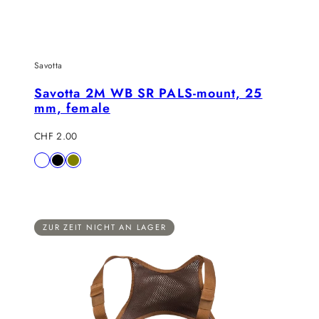
Savotta
Savotta 2M WB SR PALS-mount, 25
mm, female
Regulärer
CHF 2.00
Preis
Verfügbar
Braun
Black
Olive
in
ZUR ZEIT NICHT AN LAGER