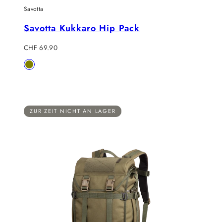
Savotta
Savotta Kukkaro Hip Pack
Regulärer
CHF 69.90
Preis
Verfügbar
Olive
in
ZUR ZEIT NICHT AN LAGER