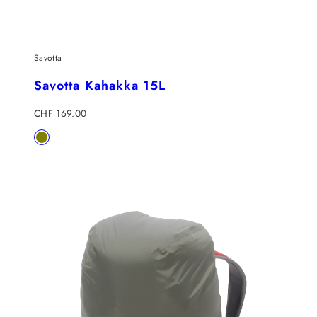
Savotta
Savotta Kahakka 15L
Regulärer
CHF 169.00
Preis
Verfügbar
Olive
in