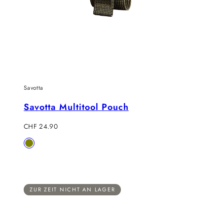
Savotta
Savotta Multitool Pouch
Regulärer
CHF 24.90
Preis
Verfügbar
Olive
in
ZUR ZEIT NICHT AN LAGER