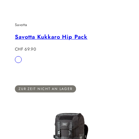
Savotta
Savotta Kukkaro Hip Pack
Regulärer
CHF 69.90
Preis
Verfügbar
Braun
in
ZUR ZEIT NICHT AN LAGER