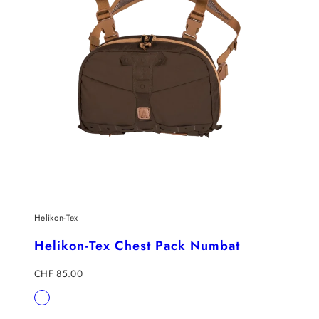
Helikon-Tex
Helikon-Tex Chest Pack Numbat
Regulärer
CHF 85.00
Preis
Verfügbar
Braun
in