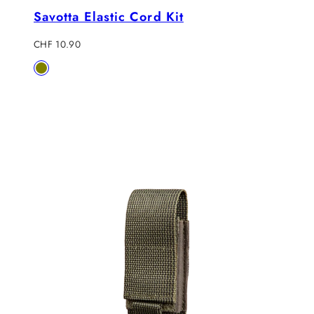
Savotta Elastic Cord Kit
Regulärer
CHF 10.90
Preis
Verfügbar
Olive
in