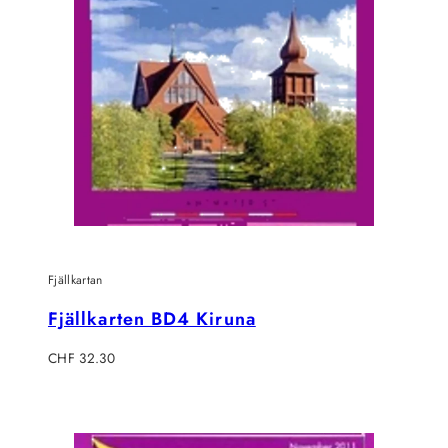
Fjällkartan
Fjällkarten BD4 Kiruna
Regulärer
CHF 32.30
Preis