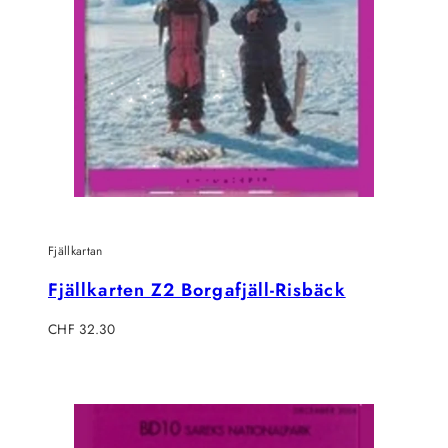
Fjällkartan
Fjällkarten Z2 Borgafjäll-Risbäck
Regulärer
CHF 32.30
Preis