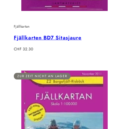
Fjällkartan
Fjällkarten BD7 Sitasjaure
Regulärer
CHF 32.30
Preis
ZUR ZEIT NICHT AN LAGER