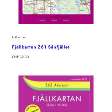
Fjällkartan
Fjällkarten Z61 Sånfjället
Regulärer
CHF 32.30
Preis