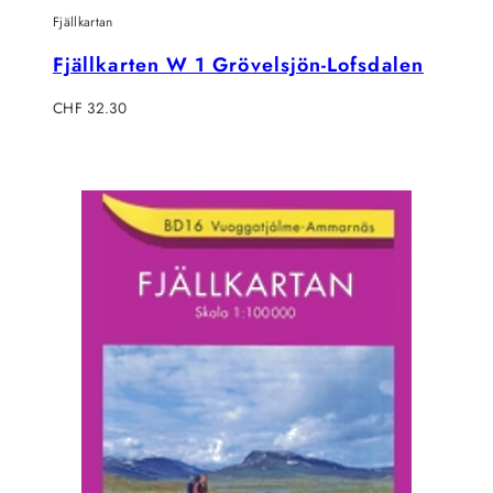
Fjällkartan
Fjällkarten W 1 Grövelsjön-Lofsdalen
Regulärer
CHF 32.30
Preis