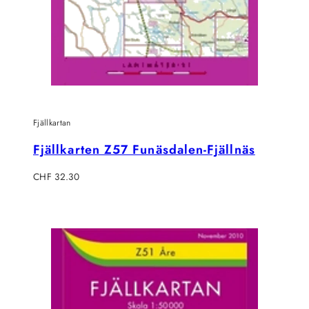
Fjällkartan
Fjällkarten Z57 Funäsdalen-Fjällnäs
Regulärer
CHF 32.30
Preis