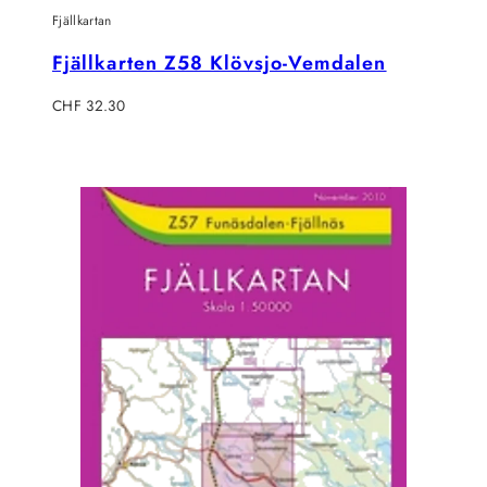
Fjällkartan
Fjällkarten Z58 Klövsjo-Vemdalen
Regulärer
CHF 32.30
Preis