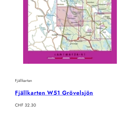
Fjällkartan
Fjällkarten W51 Grövelsjön
Regulärer
CHF 32.30
Preis