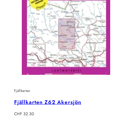
Fjällkartan
Fjällkarten Z62 Akersjön
Regulärer
CHF 32.30
Preis