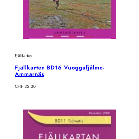
Fjällkartan
Fjällkarten BD16 Vuoggafjålme-
Ammarnäs
Regulärer
CHF 32.30
Preis