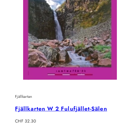
Fjällkartan
Fjällkarten W 2 Fulufjället-Sälen
Regulärer
CHF 32.30
Preis