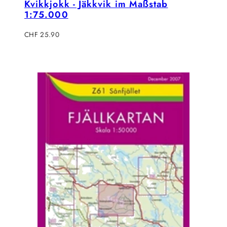
Kvikkjokk - Jäkkvik im Maßstab
1:75.000
Regulärer
CHF 25.90
Preis