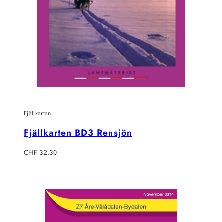
Fjällkartan
Fjällkarten BD3 Rensjön
Regulärer
CHF 32.30
Preis