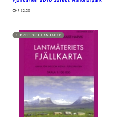
Fjällkarten BD10 Sareks Nationalpark
Regulärer
CHF 32.30
Preis
ZUR ZEIT NICHT AN LAGER