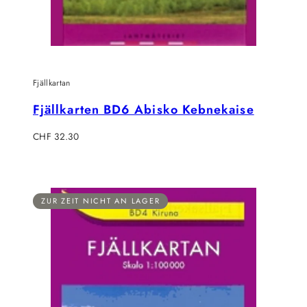
Fjällkartan
Fjällkarten BD6 Abisko Kebnekaise
Regulärer
CHF 32.30
Preis
ZUR ZEIT NICHT AN LAGER