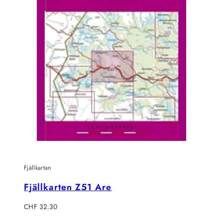
Fjällkartan
Fjällkarten Z51 Are
Regulärer
CHF 32.30
Preis