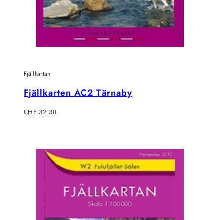
Fjällkartan
Fjällkarten AC2 Tärnaby
Regulärer
CHF 32.30
Preis