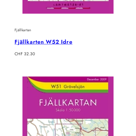
Fjällkartan
Fjällkarten W52 Idre
Regulärer
CHF 32.30
Preis