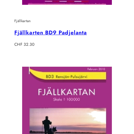
Fjällkartan
Fjällkarten BD9 Padjelanta
Regulärer
CHF 32.30
Preis