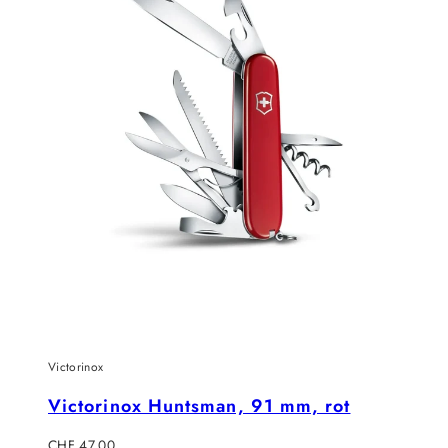
Victorinox
Victorinox Huntsman, 91 mm, rot
Regulärer
CHF 47.00