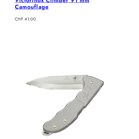
Victorinox Climber 91 mm
Camouflage
Regulärer
CHF 41.00
Preis