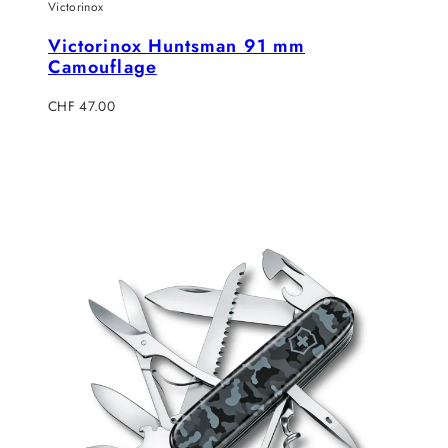
Victorinox
Victorinox Huntsman 91 mm
Camouflage
Regulärer
CHF 47.00
Preis