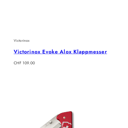
Victorinox
Victorinox Evoke Alox Klappmesser
Regulärer
CHF 109.00
Preis