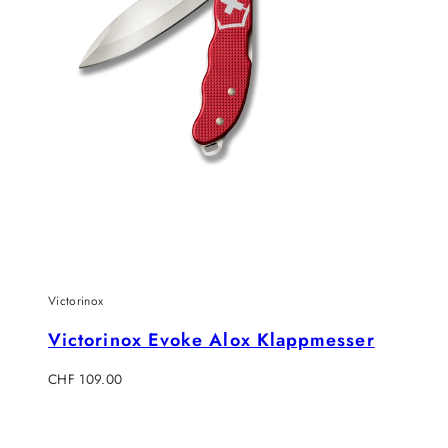
Victorinox
Victorinox Evoke Alox Klappmesser
Regulärer
CHF 109.00
Preis