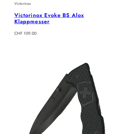
Victorinox
Victorinox Evoke BS Alox
Klappmesser
Regulärer
CHF 109.00
Preis