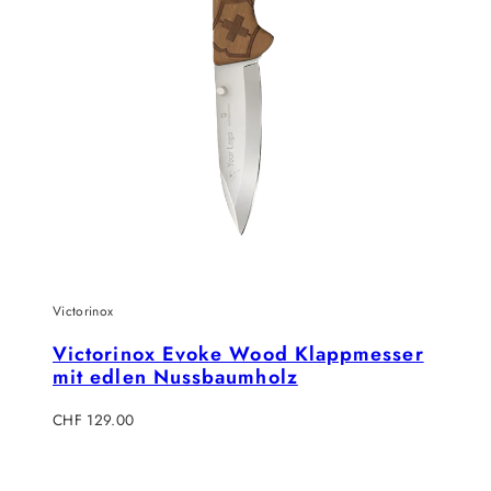
Victorinox
Victorinox Evoke Wood Klappmesser
mit edlen Nussbaumholz
Regulärer
CHF 129.00
Preis