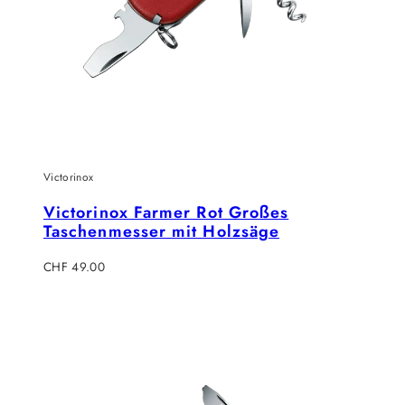
Victorinox
Victorinox Farmer Rot Großes
Taschenmesser mit Holzsäge
Regulärer
CHF 49.00
Preis