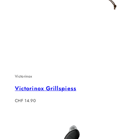
Victorinox
Victorinox Grillspiess
Regulärer
CHF 14.90
Preis