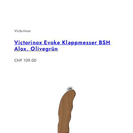
Victorinox
Victorinox Evoke Klappmesser BSH
Alox, Olivegrün
Regulärer
CHF 109.00
Preis