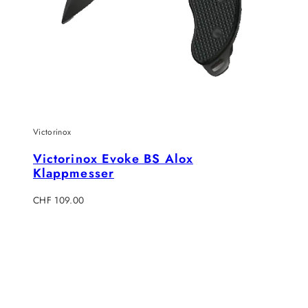
Victorinox
Victorinox Evoke BS Alox
Klappmesser
Regulärer
CHF 109.00
Preis