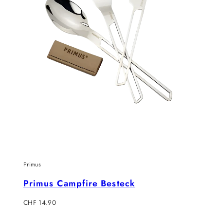
Primus
Primus Campfire Besteck
Regulärer
CHF 14.90
Preis