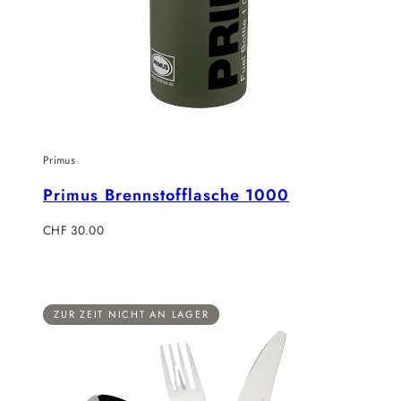
Primus
Primus Brennstofflasche 1000
Regulärer
CHF 30.00
Preis
ZUR ZEIT NICHT AN LAGER