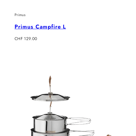
Primus
Primus Campfire L
Regulärer
CHF 129.00
Preis