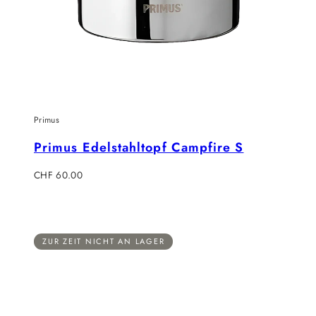
Primus
Primus Edelstahltopf Campfire S
Regulärer
CHF 60.00
Preis
ZUR ZEIT NICHT AN LAGER