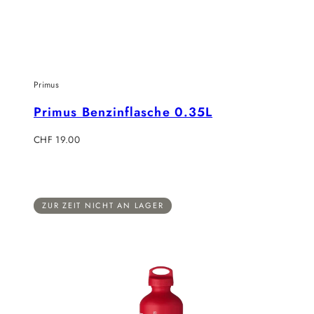
Primus
Primus Benzinflasche 0.35L
Regulärer
CHF 19.00
Preis
ZUR ZEIT NICHT AN LAGER