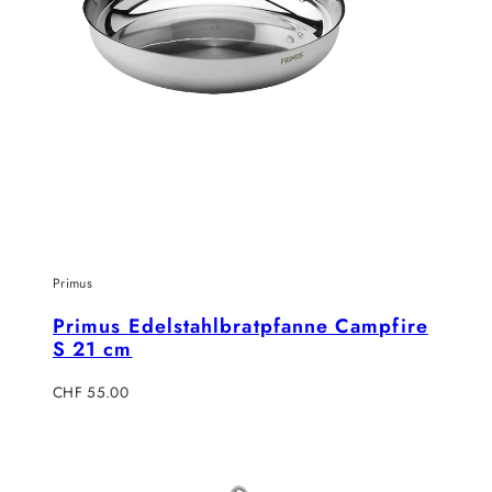
Primus
Primus Edelstahlbratpfanne Campfire
S 21 cm
Regulärer
CHF 55.00
Preis