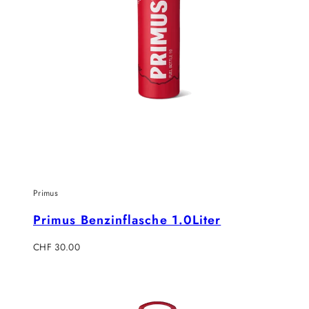
Primus
Primus Benzinflasche 1.0Liter
Regulärer
CHF 30.00
Preis