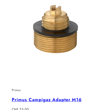
Primus
Primus Campigaz Adapter M16
Regulärer
CHF 25.00