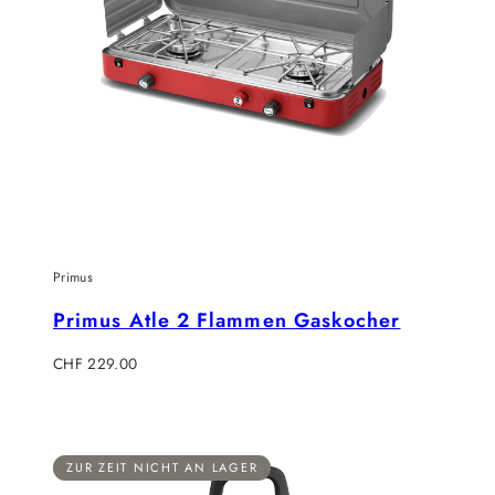
Primus
Primus Atle 2 Flammen Gaskocher
Regulärer
CHF 229.00
Preis
ZUR ZEIT NICHT AN LAGER