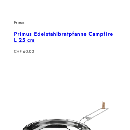
Primus
Primus Edelstahlbratpfanne Campfire
L 25 cm
Regulärer
CHF 60.00
Preis