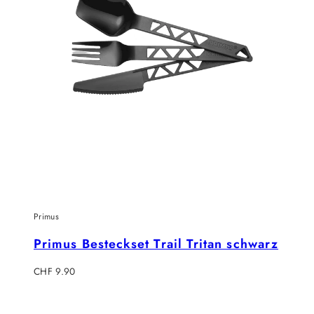
Primus
Primus Besteckset Trail Tritan schwarz
Regulärer
CHF 9.90
Preis