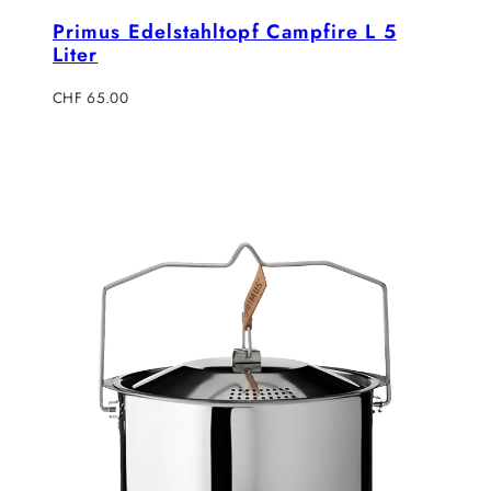
Primus Edelstahltopf Campfire L 5
Liter
Regulärer
CHF 65.00
Preis