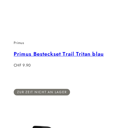
Primus
Primus Besteckset Trail Tritan blau
Regulärer
CHF 9.90
Preis
ZUR ZEIT NICHT AN LAGER