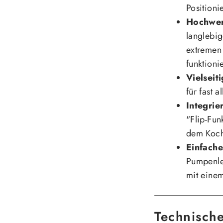
Positioni
Hochwert
langlebig
extremen 
funktioni
Vielseit
für fast 
Integrie
"Flip-Fun
dem Koc
Einfach
Pumpenle
mit einem
Technisch