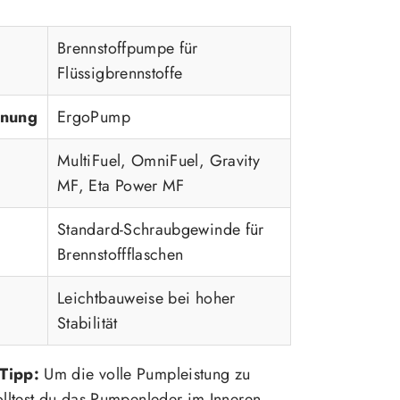
Brennstoffpumpe für
Flüssigbrennstoffe
hnung
ErgoPump
MultiFuel, OmniFuel, Gravity
MF, Eta Power MF
Standard-Schraubgewinde für
Brennstoffflaschen
Leichtbauweise bei hoher
Stabilität
Tipp:
Um die volle Pumpleistung zu
olltest du das Pumpenleder im Inneren