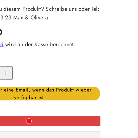
u diesem Produkt? Schreibe uns oder Tel:
23 23 Max & Olivera
0
nd
wird an der Kasse berechnet.
Menge
für
Primus
Ersatzpumpe
erhöhen
r eine Email, wenn das Produkt wieder
verfügbar ist