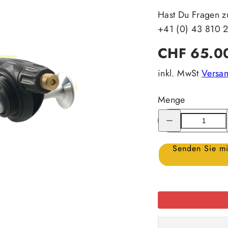
Hast Du Fragen z
+41 (0) 43 810 
Regulärer
CHF 65.0
Preis
inkl. MwSt
Versa
Menge
Menge
für
Primus
Ersatzpumpe
verringern
Senden Sie mi