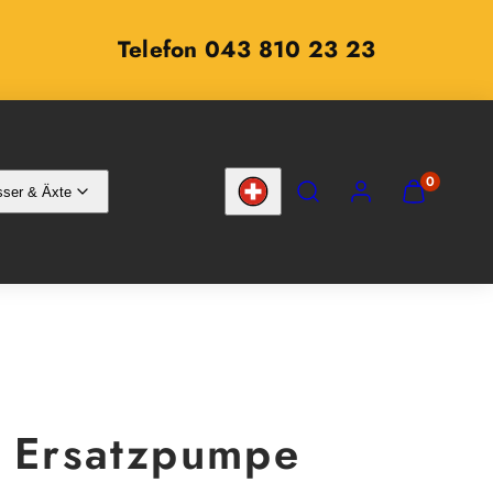
Telefon 043 810 23 23
SUCHEN
KONTO
MEINEN
0
ser & Äxte
WARENKOR
Land/Region
ANZEIGEN
(
0
)
 Ersatzpumpe