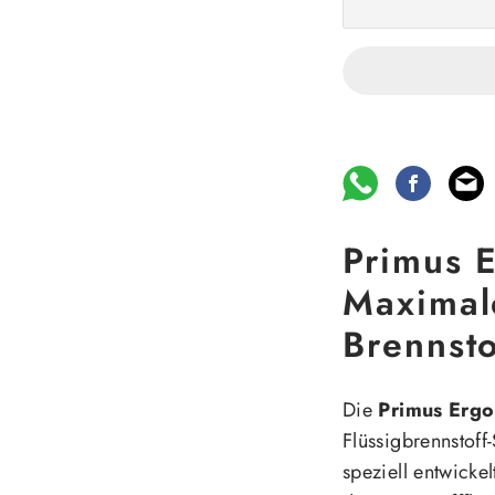
Primus 
Maximale
Brennsto
Die
Primus Erg
Flüssigbrennstof
speziell entwicke