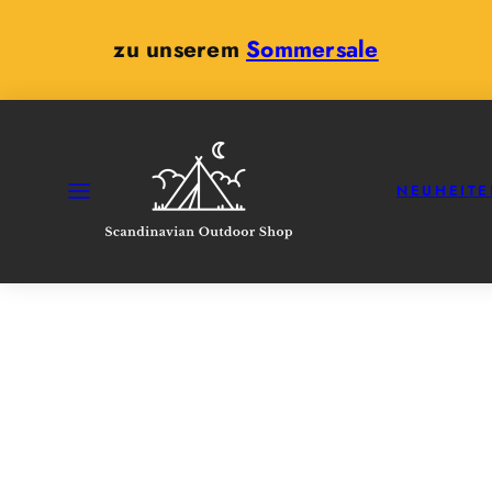
Zum
Inhalt
zu unserem
Sommersale
springen
SPEISEKARTE
NEUHEITE