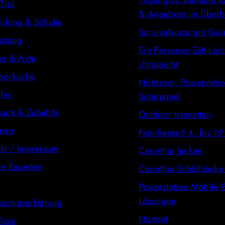
Highlights: Beliebte 
 Tipi
& Angebote im Überb
eidung & Schuhe
Survivalkurse mit Gio
üstung
Ein Personen Zelt Leic
er & Äxte
Ultraleicht
oorküche
Notstrom, Powerstatio
fen
Solarpanel
sack & Zubehör
Outdoor Isomatten
onen
Familienzelt 4, bis 1
kt / Impressum
Carinthia Jacken
re Experten
Carinthia Schlafsäck
Powerstation Mobile E
Lösungen
schutzerklärung
Nortent
Tipis