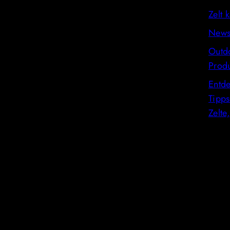
Zelt 
News
Outd
Produ
Entde
Tipps
Zelte