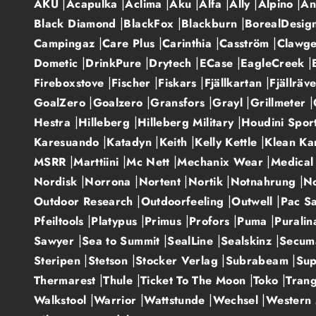
AKU
Acapulka
Aclima
Aku
Alfa
Ally
Alpino
An
Black Diamond
BlackFox
Blackburn
BorealDesig
Campingaz
Care Plus
Carinthia
Casström
Clawg
Dometic
DrinkPure
Drytech
ECase
EagleCreek
Fireboxstove
Fischer
Fiskars
Fjällkartan
Fjällräv
GoalZero
Goalzero
Gransfors
Grayl
Grillmeter
Hestra
Hilleberg
Hilleberg Military
Houdini Spo
Karesuando
Katadyn
Keith
Kelly Kettle
Klean Ka
MSRR
Marttiini
Mc Nett
Mechanix Wear
Medica
Nordisk
Norrona
Nortent
Nortik
Notnahrung
No
Outdoor Research
Outdoorfeeling
Outwell
Pac S
Pfeiltools
Platypus
Primus
Profors
Puma
Purali
Sawyer
Sea to Summit
SealLine
Sealskinz
Secu
Steripen
Stetson
Stocker Verlag
Subrabeam
Su
Thermarest
Thule
Ticket To The Moon
Toko
Tran
Walkstool
Warrior
Wattstunde
Wechsel
Western