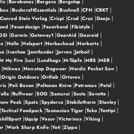
fin
Barebones
Bergans
Bergstop
hbox
BushcraftEssentials
Bushnell
CFH
CRKT
Conrad Stein Verlag
Crispi
Crud
Crux
Deejo
ped
Feuerdesign
Feuerhand
Fibistyle
GSI
Garmin
Gateway1
GearAid
Gearaid
ox
Helle
Helsport
Herbachaud
Herbertz
ova
Ivanhoe
Jemtlander
Jerven
Jetboil
ht My Fire
Luci
Lundhags
M-Töpfe
MRS
MSR
o
Nikwax
Non-stop Dogwear
Nordic Pocket Saw
Origin Outdoors
Ortlieb
Ortovox
ris
Peli Boxen
Peltonen Knive
Petromax
Petzl
fella
Ruffwear
SOG
Samurai
Sasta
Savotta
now Peak
Spatz
Spyderco
Stabilotherm
Stanley
Tactical Foodpack
Tasmanian Tiger
Teko
Tentipi
phillSport
Uquip
Vesuv
Victorinox
Viking
er
Work Sharp Knife
Yeti
Zippo