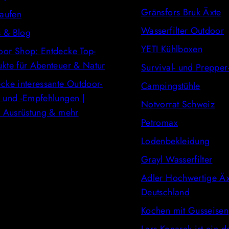
Gränsfors Bruk Äxte
kaufen
Wasserfilter Outdoor
 & Blog
YETI Kühlboxen
oor Shop: Entdecke Top-
kte für Abenteuer & Natur
Survival- und Prepper
cke interessante Outdoor-
Campingstühle
 und -Empfehlungen |
Notvorrat Schweiz
, Ausrüstung & mehr
Petromax
Lodenbekleidung
Grayl Wasserfilter
Adler Hochwertige Äx
Deutschland
Kochen mit Gusseisen