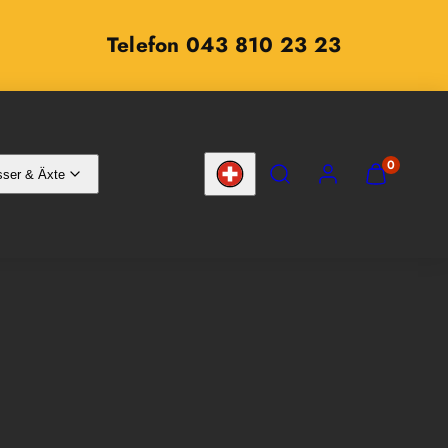
Telefon 043 810 23 23
SUCHEN
KONTO
MEINEN
0
ser & Äxte
WARENKOR
Land/Region
ANZEIGEN
(
0
)