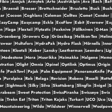
fibio
Annjuk
Armytek
Arto
AustriAlpin
Ava
Bach
Baf
n
Braendi
Bresser
Brettschneider
Brusletto
Buck
Bus
ear
Cocoon
Coghlans
Coleman
Colltex
Comet
Condor
EasyCamp
Easycamp
Eckla
EcoFlow
Esbit
Evernew
Ex
en
Flaga
Flextail
Flytastic
Foxknive
Fällkniven
G-Man
Groenberg
Growers Cup
Grüezibag
Helikon-Tex
Helin
rtswear
Hultafors
HydraPak
Hydro Flask
Hörnells
Inn
nteen
Kloetzli
Kober
Lansky
Leatherman
Leenders
Lig
l
Modestone
Mora
Muurikka
Naimakka
Nalgene
Nem
tration
Olight
Omnia
Opinel
Optilink
Optimus
Origin
afe
PackTowl
Pajak
Palm Equipment
PanoramaKnife
Pa
na
Puralpina
Rab
Relags
Revision
Robens
Roselli
Rotte
mar
Sightmark
Silky
Silva
Skottsberg
Slingfin
Snigel
S
prabeam
Sweet Protection
SwissPiranha
Swisseye
Swix
gia
Trekn Eat
Triton
Triton Kajaks
Turkart
UCO
Uco
U
 Mountaineering
Wildo
Wildsteer
Winnerwell
Woolpow