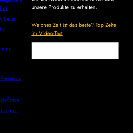
Kategorien
unsere Produkte zu erhalten.
lick
n Saluz
Welches Zelt ist das beste? Top Zelte
ht
im Video-Test
n mit
E-Mail
9 Personen
e Defence
nergie-