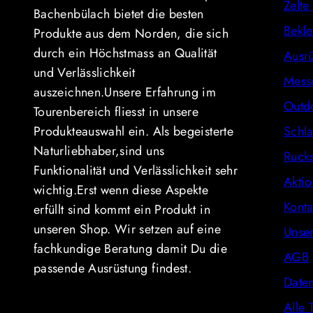
Zelte
Bachenbülach bietet die besten
Bekl
Produkte aus dem Norden, die sich
durch ein Höchstmass an Qualität
Ausr
und Verlässlichkeit
Mess
auszeichnen.Unsere Erfahrung im
Outd
Tourenbereich fliesst in unsere
Produkteauswahl ein. Als begeisterte
Schla
Naturliebhaber,sind uns
Ruck
Funktionalität und Verlässlichkeit sehr
Akti
wichtig.Erst wenn diese Aspekte
Konta
erfüllt sind kommt ein Produkt in
unseren Shop. Wir setzen auf eine
Unse
fachkundige Beratung damit Du die
AGB
passende Ausrüstung findest.
Daten
Alle 