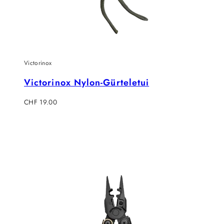
Victorinox
Victorinox Nylon-Gürteletui
Regulärer
CHF 19.00
Preis