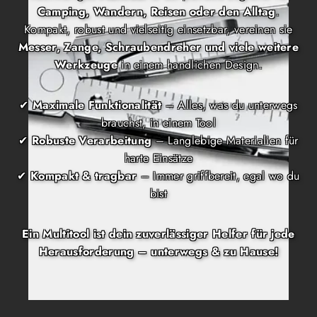
Camping, Wandern, Reisen oder den Alltag
.
Kompakt, robust und vielseitig einsetzbar, vereinen sie
Messer, Zange, Schraubendreher und viele weitere
Werkzeuge
in einem handlichen Design.
✔
Maximale Funktionalität
– Alles, was du unterwegs
brauchst, in einem Tool
✔
Robuste Verarbeitung
– Langlebige Materialien für
harte Einsätze
✔
Kompakt & tragbar
– Immer griffbereit, egal wo du
bist
Ein Multitool ist dein zuverlässiger Helfer für jede
Herausforderung – unterwegs & zu Hause!