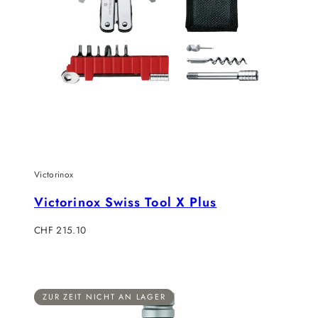
Victorinox
Victorinox Swiss Tool X Plus
Verkaufspreis
CHF 215.10
ZUR ZEIT NICHT AN LAGER