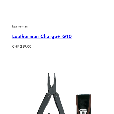
Leatherman
Leatherman Charge+ G10
Regulärer
CHF 289.00
Preis