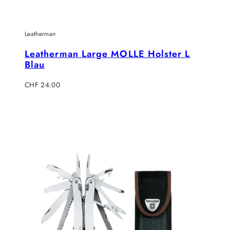
Leatherman
Leatherman Large MOLLE Holster L
Blau
Regulärer
CHF 24.00
Preis