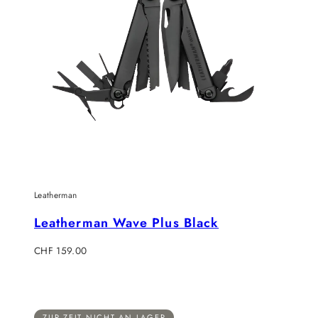
Leatherman
Leatherman Wave Plus Black
Regulärer
CHF 159.00
Preis
ZUR ZEIT NICHT AN LAGER