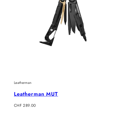
Leatherman
Leatherman MUT
Regulärer
CHF 289.00
Preis