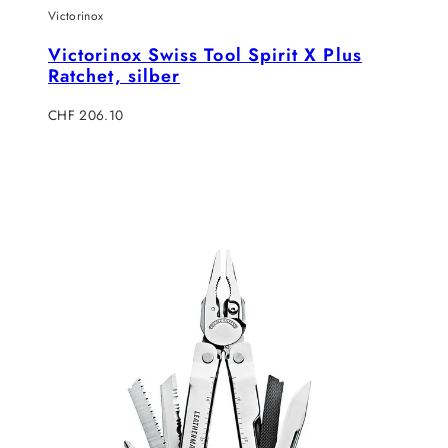
Victorinox
Victorinox Swiss Tool Spirit X Plus
Ratchet, silber
Verkaufspreis
CHF 206.10