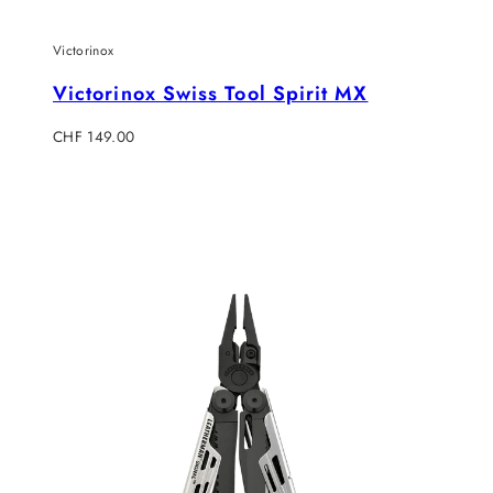
Victorinox
Victorinox Swiss Tool Spirit MX
Regulärer
CHF 149.00
Preis