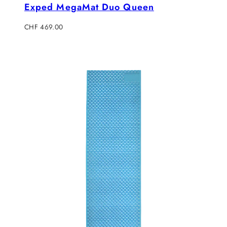
Exped MegaMat Duo Queen
Regulärer
CHF 469.00
Preis