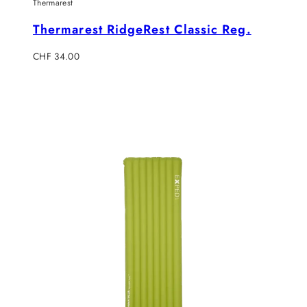
Thermarest
Thermarest RidgeRest Classic Reg.
Regulärer
CHF 34.00
Preis