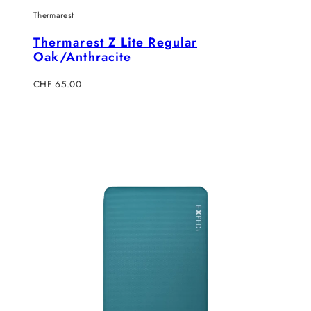
Thermarest
Thermarest Z Lite Regular
Oak/Anthracite
Regulärer
CHF 65.00
Preis