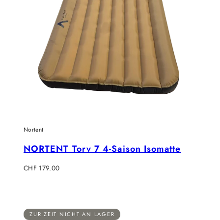
Nortent
NORTENT Torv 7 4-Saison Isomatte
Regulärer
CHF 179.00
Preis
ZUR ZEIT NICHT AN LAGER