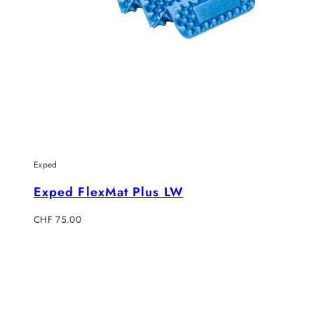
Exped
Exped FlexMat Plus LW
Regulärer
CHF 75.00
Preis