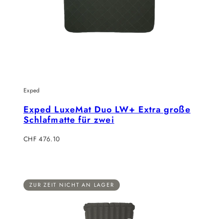
Exped
Exped LuxeMat Duo LW+ Extra große
Schlafmatte für zwei
Verkaufspreis
CHF 476.10
ZUR ZEIT NICHT AN LAGER