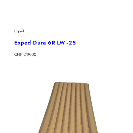
Exped
Exped Dura 6R LW -25
Regulärer
CHF 219.00
Preis