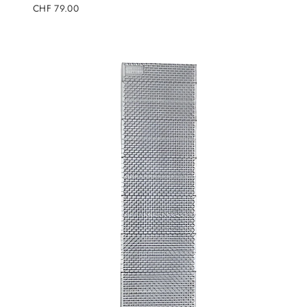
Regulärer
CHF 79.00
Preis