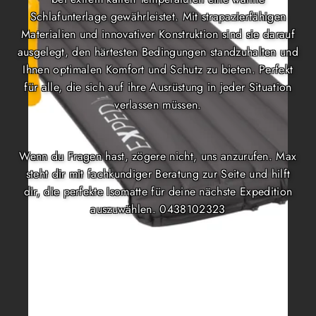
Schlafunterlage gewährleistet. Mit strapazierfähigen
Materialien und innovativer Konstruktion sind sie darauf
ausgelegt, den härtesten Bedingungen standzuhalten und
Ihnen optimalen Komfort und Schutz zu bieten. Perfekt
für alle, die sich auf ihre Ausrüstung in jeder Situation
verlassen müssen.
Wenn du Fragen hast, zögere nicht, uns anzurufen. Max
steht dir mit fachkundiger Beratung zur Seite und hilft
dir, die perfekte Isomatte für deine nächste Expedition
auszuwählen. 0438102323