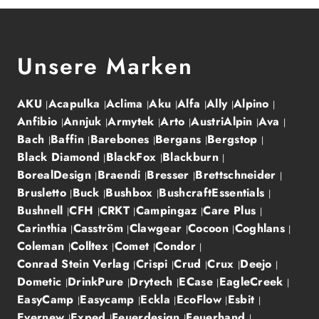
Unsere Marken
AKU
Acapulka
Aclima
Aku
Alfa
Ally
Alpino
Anfibio
Annjuk
Armytek
Arto
AustriAlpin
Ava
Bach
Baffin
Barebones
Bergans
Bergstop
Black Diamond
BlackFox
Blackburn
BorealDesign
Braendi
Bresser
Brettschneider
Brusletto
Buck
Bushbox
BushcraftEssentials
Bushnell
CFH
CRKT
Campingaz
Care Plus
Carinthia
Casström
Clawgear
Cocoon
Coghlans
Coleman
Colltex
Comet
Condor
Conrad Stein Verlag
Crispi
Crud
Crux
Deejo
Dometic
DrinkPure
Drytech
ECase
EagleCreek
EasyCamp
Easycamp
Eckla
EcoFlow
Esbit
Evernew
Exped
Feuerdesign
Feuerhand