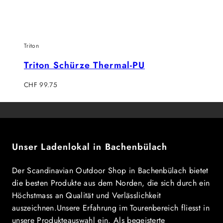
Triton
Triton Schürze Thermal-PU
Regulärer
CHF 99.75
Preis
Unser Ladenlokal in Bachenbülach
Der Scandinavian Outdoor Shop in Bachenbülach bietet
die besten Produkte aus dem Norden, die sich durch ein
Höchstmass an Qualität und Verlässlichkeit
auszeichnen.Unsere Erfahrung im Tourenbereich fliesst in
unsere Produkteauswahl ein. Als begeisterte