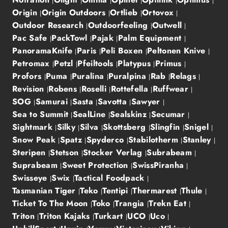
Origin
Origin Outdoors
Ortlieb
Ortovox
Outdoor Research
Outdoorfeeling
Outwell
Pac Safe
PackTowl
Pajak
Palm Equipment
PanoramaKnife
Paris
Peli Boxen
Peltonen Knive
Petromax
Petzl
Pfeiltools
Platypus
Primus
Profors
Puma
Puralina
Puralpina
Rab
Relags
Revision
Robens
Roselli
Rottefella
Ruffwear
SOG
Samurai
Sasta
Savotta
Sawyer
Sea to Summit
SealLine
Sealskinz
Secumar
Sightmark
Silky
Silva
Skottsberg
Slingfin
Snigel
Snow Peak
Spatz
Spyderco
Stabilotherm
Stanley
Steripen
Stetson
Stocker Verlag
Subrabeam
Suprabeam
Sweet Protection
SwissPiranha
Swisseye
Swix
Tactical Foodpack
Tasmanian Tiger
Teko
Tentipi
Thermarest
Thule
Ticket To The Moon
Toko
Trangia
Trekn Eat
Triton
Triton Kajaks
Turkart
UCO
Uco