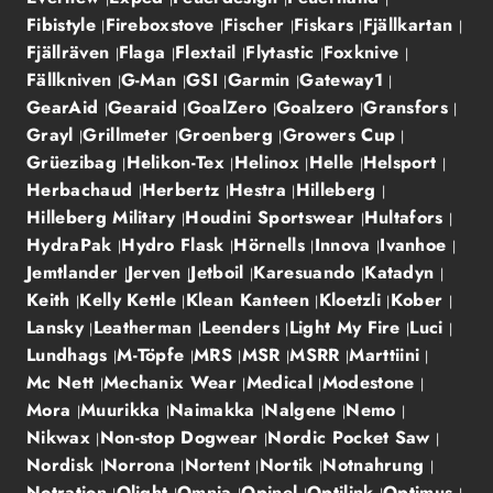
Fibistyle
Fireboxstove
Fischer
Fiskars
Fjällkartan
Fjällräven
Flaga
Flextail
Flytastic
Foxknive
Fällkniven
G-Man
GSI
Garmin
Gateway1
GearAid
Gearaid
GoalZero
Goalzero
Gransfors
Grayl
Grillmeter
Groenberg
Growers Cup
Grüezibag
Helikon-Tex
Helinox
Helle
Helsport
Herbachaud
Herbertz
Hestra
Hilleberg
Hilleberg Military
Houdini Sportswear
Hultafors
HydraPak
Hydro Flask
Hörnells
Innova
Ivanhoe
Jemtlander
Jerven
Jetboil
Karesuando
Katadyn
Keith
Kelly Kettle
Klean Kanteen
Kloetzli
Kober
Lansky
Leatherman
Leenders
Light My Fire
Luci
Lundhags
M-Töpfe
MRS
MSR
MSRR
Marttiini
Mc Nett
Mechanix Wear
Medical
Modestone
Mora
Muurikka
Naimakka
Nalgene
Nemo
Nikwax
Non-stop Dogwear
Nordic Pocket Saw
Nordisk
Norrona
Nortent
Nortik
Notnahrung
Notration
Olight
Omnia
Opinel
Optilink
Optimus