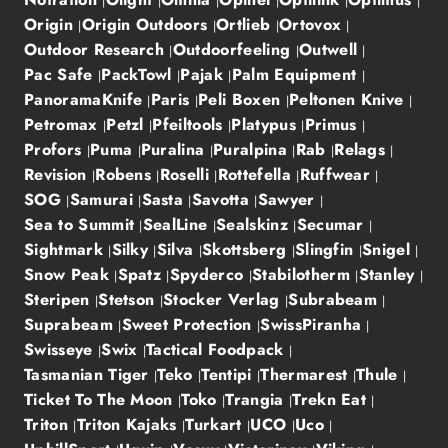
Origin
Origin Outdoors
Ortlieb
Ortovox
Outdoor Research
Outdoorfeeling
Outwell
Pac Safe
PackTowl
Pajak
Palm Equipment
PanoramaKnife
Paris
Peli Boxen
Peltonen Knive
Petromax
Petzl
Pfeiltools
Platypus
Primus
Profors
Puma
Puralina
Puralpina
Rab
Relags
Revision
Robens
Roselli
Rottefella
Ruffwear
SOG
Samurai
Sasta
Savotta
Sawyer
Sea to Summit
SealLine
Sealskinz
Secumar
Sightmark
Silky
Silva
Skottsberg
Slingfin
Snigel
Snow Peak
Spatz
Spyderco
Stabilotherm
Stanley
Steripen
Stetson
Stocker Verlag
Subrabeam
Suprabeam
Sweet Protection
SwissPiranha
Swisseye
Swix
Tactical Foodpack
Tasmanian Tiger
Teko
Tentipi
Thermarest
Thule
Ticket To The Moon
Toko
Trangia
Trekn Eat
Triton
Triton Kajaks
Turkart
UCO
Uco