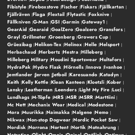
Fibistyle
Fireboxstove
Fischer
Fiskars
Fjällkartan
Fjällräven
Flaga
Flextail
Flytastic
Foxknive
Fällkniven
G-Man
GSI
Garmin
Gateway1
GearAid
Gearaid
GoalZero
Goalzero
Gransfors
Grayl
Grillmeter
Groenberg
Growers Cup
Grüezibag
Helikon-Tex
Helinox
Helle
Helsport
Herbachaud
Herbertz
Hestra
Hilleberg
Hilleberg Military
Houdini Sportswear
Hultafors
HydraPak
Hydro Flask
Hörnells
Innova
Ivanhoe
Jemtlander
Jerven
Jetboil
Karesuando
Katadyn
Keith
Kelly Kettle
Klean Kanteen
Kloetzli
Kober
Lansky
Leatherman
Leenders
Light My Fire
Luci
Lundhags
M-Töpfe
MRS
MSR
MSRR
Marttiini
Mc Nett
Mechanix Wear
Medical
Modestone
Mora
Muurikka
Naimakka
Nalgene
Nemo
Nikwax
Non-stop Dogwear
Nordic Pocket Saw
Nordisk
Norrona
Nortent
Nortik
Notnahrung
Notration
Olight
Omnia
Opinel
Optilink
Optimus