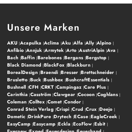
Unsere Marken
AKU
Acapulka
Aclima
Aku
Alfa
Ally
Alpino
Anfibio
Annjuk
Armytek
Arto
AustriAlpin
Ava
Bach
Baffin
Barebones
Bergans
Bergstop
Black Diamond
BlackFox
Blackburn
BorealDesign
Braendi
Bresser
Brettschneider
Brusletto
Buck
Bushbox
BushcraftEssentials
Bushnell
CFH
CRKT
Campingaz
Care Plus
Carinthia
Casström
Clawgear
Cocoon
Coghlans
Coleman
Colltex
Comet
Condor
Conrad Stein Verlag
Crispi
Crud
Crux
Deejo
Dometic
DrinkPure
Drytech
ECase
EagleCreek
EasyCamp
Easycamp
Eckla
EcoFlow
Esbit
Evernew
Exped
Feuerdesign
Feuerhand