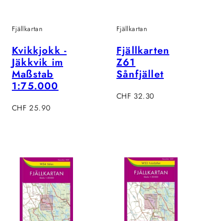
Fjällkartan
Fjällkartan
Kvikkjokk -
Fjällkarten
Jäkkvik im
Z61
Maßstab
Sånfjället
1:75.000
Regulärer
CHF 32.30
Regulärer
Preis
CHF 25.90
Preis