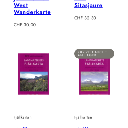
West
Sitasjaure
Wanderkarte
Regulärer
CHF 32.30
Regulärer
Preis
CHF 30.00
Preis
ZUR ZEIT NICHT
AN LAGER
Fjällkartan
Fjällkartan