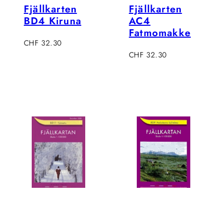
Fjällkarten
Fjällkarten
BD4 Kiruna
AC4
Fatmomakke
Regulärer
CHF 32.30
Preis
Regulärer
CHF 32.30
Preis