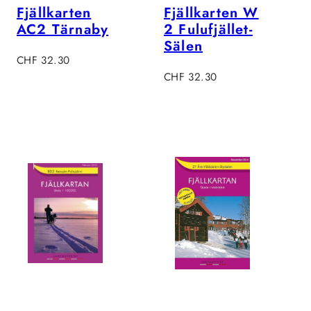
Fjällkarten
Fjällkarten W
AC2 Tärnaby
2 Fulufjället-
Sälen
Regulärer
CHF 32.30
Preis
Regulärer
CHF 32.30
Preis