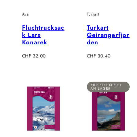
Ava
Turkart
Fluchtrucksac
Turkart
k Lars
Geirangerfjor
Konarek
den
Regulärer
Regulärer
CHF 32.00
CHF 30.40
Preis
Preis
ZUR ZEIT NICHT
AN LAGER