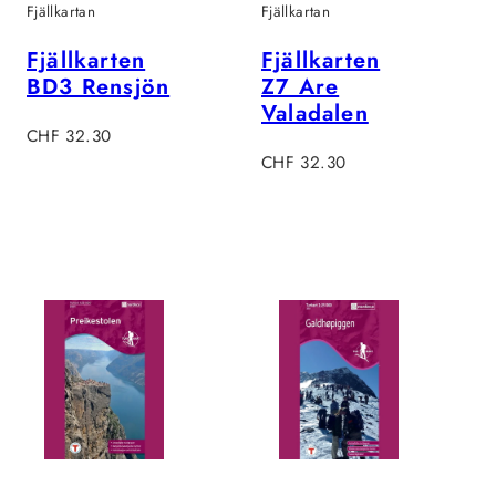
Fjällkartan
Fjällkartan
Fjällkarten
Fjällkarten
BD3 Rensjön
Z7 Are
Valadalen
Regulärer
CHF 32.30
Preis
Regulärer
CHF 32.30
Preis