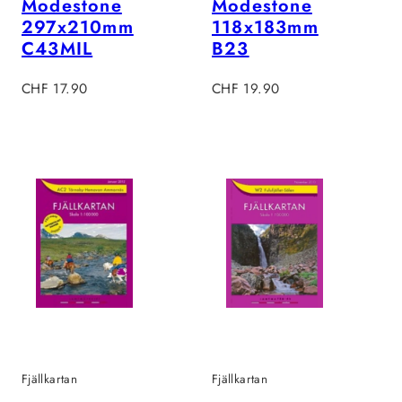
Modestone
Modestone
297x210mm
118x183mm
C43MIL
B23
Regulärer
Regulärer
CHF 17.90
CHF 19.90
Preis
Preis
Fjällkartan
Fjällkartan