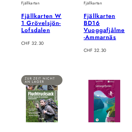
Fjällkartan
Fjällkartan
Fjällkarten W
Fjällkarten
1 Grövelsjön-
BD16
Lofsdalen
Vuoggafjålme
-Ammarnäs
Regulärer
CHF 32.30
Preis
Regulärer
CHF 32.30
Preis
ZUR ZEIT NICHT
AN LAGER