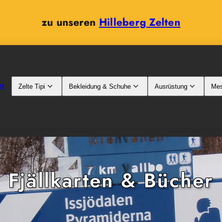
zu unseren
Hilleberg Zelten
N
Zelte Tipi
Bekleidung & Schuhe
Ausrüstung
Mes
Fjällkarten & Bücher