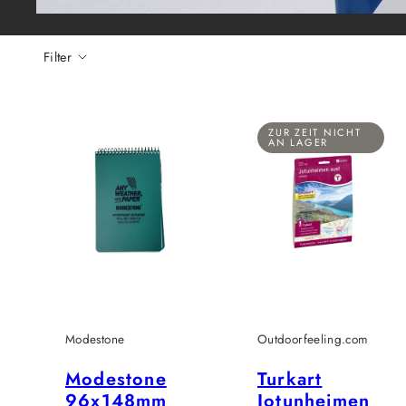
Filter
ZUR ZEIT NICHT
AN LAGER
Modestone
Outdoorfeeling.com
Modestone
Turkart
96x148mm
Jotunheimen