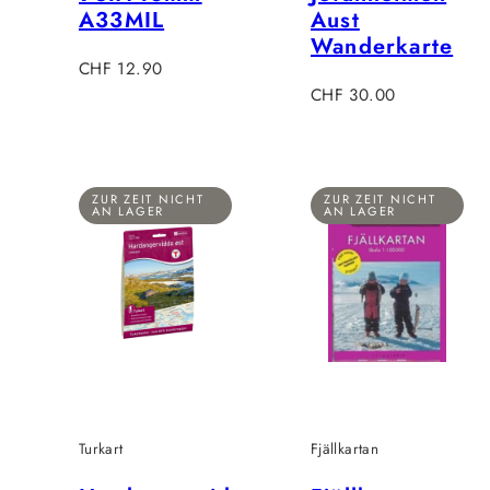
A33MIL
Aust
Wanderkarte
Regulärer
CHF 12.90
Preis
Regulärer
CHF 30.00
Preis
ZUR ZEIT NICHT
ZUR ZEIT NICHT
AN LAGER
AN LAGER
Turkart
Fjällkartan