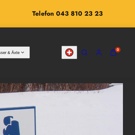
Telefon 043 810 23 23
SUCHEN
KONTO
MEINEN
0
ser & Äxte
WARENKOR
Land/Region
ANZEIGEN
(
0
)