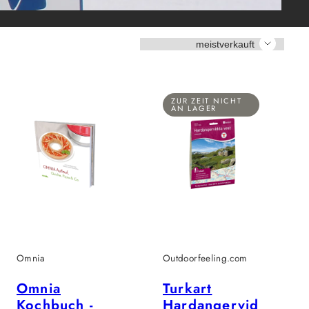
Sortieren
ZUR ZEIT NICHT
AN LAGER
Omnia
Outdoorfeeling.com
Omnia
Turkart
Kochbuch -
Hardangervid