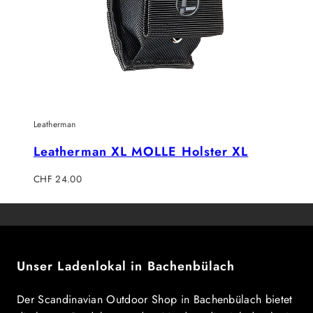
Leatherman
Leatherman XL MOLLE Holster XL
Regulärer
CHF 24.00
Preis
Unser Ladenlokal in Bachenbülach
Der Scandinavian Outdoor Shop in Bachenbülach bietet