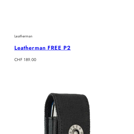
Leatherman
Leatherman FREE P2
Regulärer
CHF 189.00
Preis