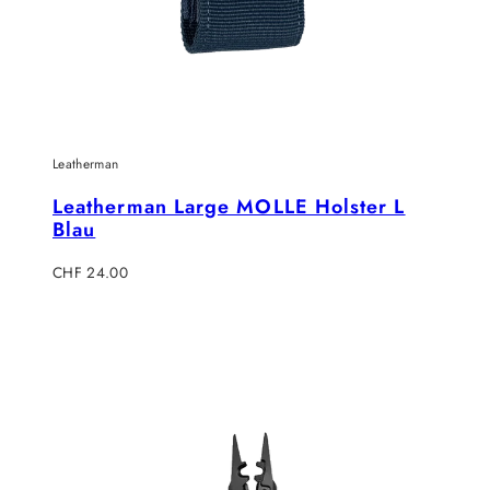
Leatherman
Leatherman Large MOLLE Holster L
Blau
Regulärer
CHF 24.00
Preis