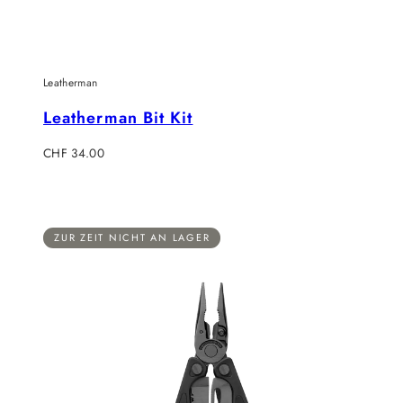
Leatherman
Leatherman Bit Kit
Regulärer
CHF 34.00
Preis
ZUR ZEIT NICHT AN LAGER