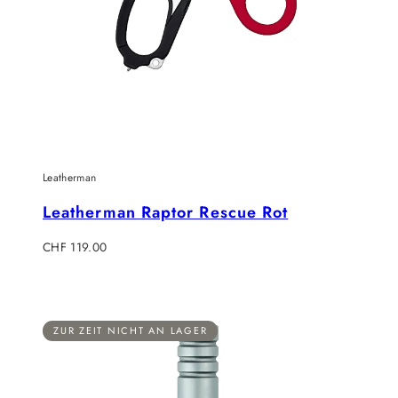
Leatherman
Leatherman Raptor Rescue Rot
Regulärer
CHF 119.00
Preis
ZUR ZEIT NICHT AN LAGER