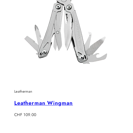
Leatherman
Leatherman Wingman
Regulärer
CHF 109.00
Preis