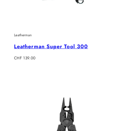
Leatherman
Leatherman Super Tool 300
Regulärer
CHF 139.00
Preis