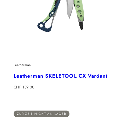
Leatherman
Leatherman SKELETOOL CX Vardant
Regulärer
CHF 139.00
Preis
ZUR ZEIT NICHT AN LAGER