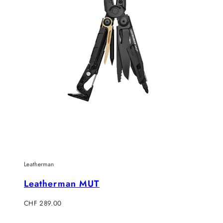
Leatherman
Leatherman MUT
Regulärer
CHF 289.00
Preis