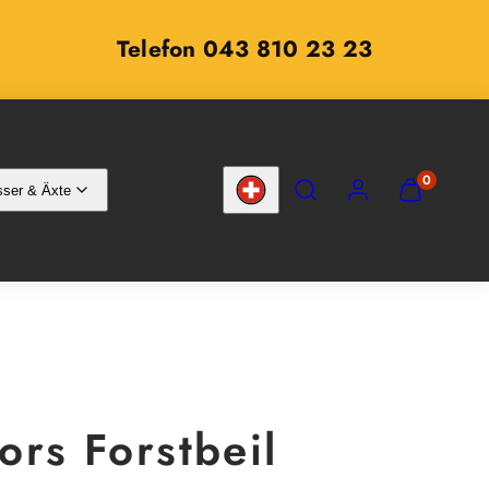
Telefon 043 810 23 23
SUCHEN
KONTO
MEINEN
0
ser & Äxte
WARENKOR
Land/Region
ANZEIGEN
(
0
)
ors Forstbeil