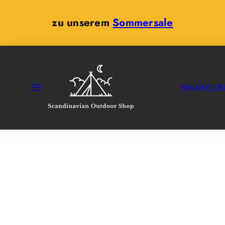
Zum
Inhalt
zu unserem
Sommersale
springen
SPEISEKARTE
NEUHEITE