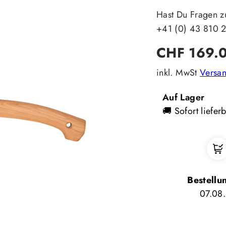
Hast Du Fragen z
+41 (0) 43 810 
Regulärer
CHF 169.
Preis
inkl. MwSt
Versa
Auf Lager
🚚 Sofort liefer
Bestellu
07.08