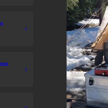
en
2
anne
3
4