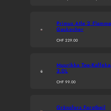
Preis
Primus Atle 2 Flamm
Gaskocher
Regulärer
CHF 229.00
Preis
Muurikka Tee-Kaffek
3.0L
Regulärer
CHF 99.00
Preis
Gränsfors Forstbeil