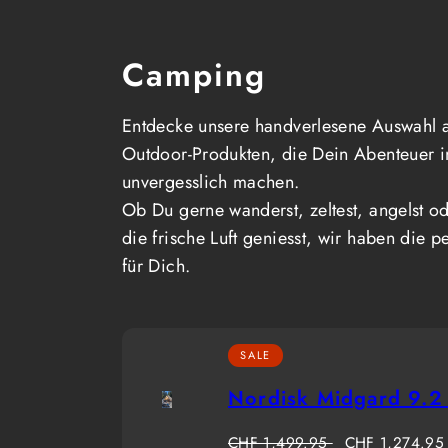
Camping
Entdecke unsere handverlesene Auswahl 
Outdoor-Produkten, die Dein Abenteuer i
unvergesslich machen.
Ob Du gerne wanderst, zeltest, angelst od
die frische Luft geniesst, wir haben die p
für Dich.
SALE
Nordisk Midgard 9.2
Regulärer
Verkaufspreis
CHF 1,499.95
CHF 1,274.95