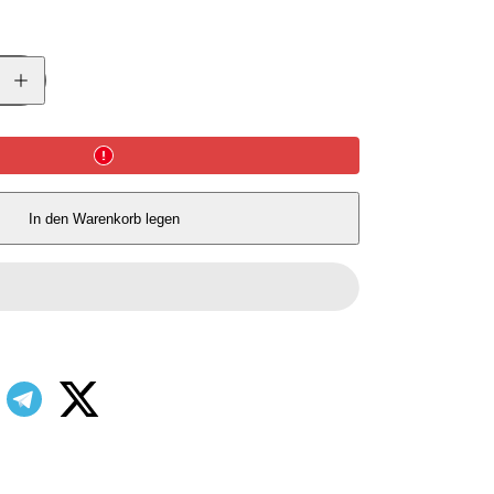
Menge
für
Gränsfors
Forstbeil
erhöhen
In den Warenkorb legen