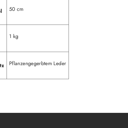
50 cm
l
1 kg
Pflanzengegerbtem Leder
tz