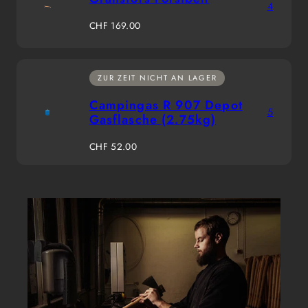
4
Regulärer
CHF 169.00
Preis
ZUR ZEIT NICHT AN LAGER
Campingas R 907 Depot
5
Gasflasche (2.75kg)
Regulärer
CHF 52.00
Preis