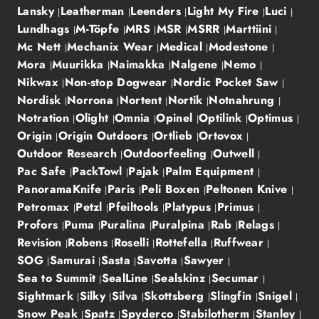
Lansky
Leatherman
Leenders
Light My Fire
Luci
Lundhags
M-Töpfe
MRS
MSR
MSRR
Marttiini
Mc Nett
Mechanix Wear
Medical
Modestone
Mora
Muurikka
Naimakka
Nalgene
Nemo
Nikwax
Non-stop Dogwear
Nordic Pocket Saw
Nordisk
Norrona
Nortent
Nortik
Notnahrung
Notration
Olight
Omnia
Opinel
Optilink
Optimus
Origin
Origin Outdoors
Ortlieb
Ortovox
Outdoor Research
Outdoorfeeling
Outwell
Pac Safe
PackTowl
Pajak
Palm Equipment
PanoramaKnife
Paris
Peli Boxen
Peltonen Knive
Petromax
Petzl
Pfeiltools
Platypus
Primus
Profors
Puma
Puralina
Puralpina
Rab
Relags
Revision
Robens
Roselli
Rottefella
Ruffwear
SOG
Samurai
Sasta
Savotta
Sawyer
Sea to Summit
SealLine
Sealskinz
Secumar
Sightmark
Silky
Silva
Skottsberg
Slingfin
Snigel
Snow Peak
Spatz
Spyderco
Stabilotherm
Stanley