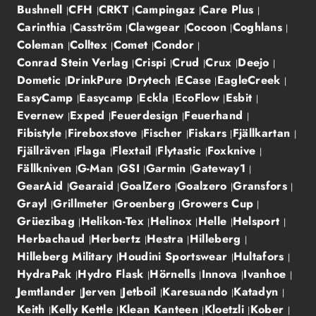
Bushnell
CFH
CRKT
Campingaz
Care Plus
Carinthia
Casström
Clawgear
Cocoon
Coghlans
Coleman
Colltex
Comet
Condor
Conrad Stein Verlag
Crispi
Crud
Crux
Deejo
Dometic
DrinkPure
Drytech
ECase
EagleCreek
EasyCamp
Easycamp
Eckla
EcoFlow
Esbit
Evernew
Exped
Feuerdesign
Feuerhand
Fibistyle
Fireboxstove
Fischer
Fiskars
Fjällkartan
Fjällräven
Flaga
Flextail
Flytastic
Foxknive
Fällkniven
G-Man
GSI
Garmin
Gateway1
GearAid
Gearaid
GoalZero
Goalzero
Gransfors
Grayl
Grillmeter
Groenberg
Growers Cup
Grüezibag
Helikon-Tex
Helinox
Helle
Helsport
Herbachaud
Herbertz
Hestra
Hilleberg
Hilleberg Military
Houdini Sportswear
Hultafors
HydraPak
Hydro Flask
Hörnells
Innova
Ivanhoe
Jemtlander
Jerven
Jetboil
Karesuando
Katadyn
Keith
Kelly Kettle
Klean Kanteen
Kloetzli
Kober