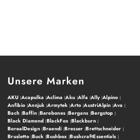
Unsere Marken
AKU
Acapulka
Aclima
Aku
Alfa
Ally
Alpino
Anfibio
Annjuk
Armytek
Arto
AustriAlpin
Ava
Bach
Baffin
Barebones
Bergans
Bergstop
Black Diamond
BlackFox
Blackburn
BorealDesign
Braendi
Bresser
Brettschneider
Brusletto
Buck
Bushbox
BushcraftEssentials