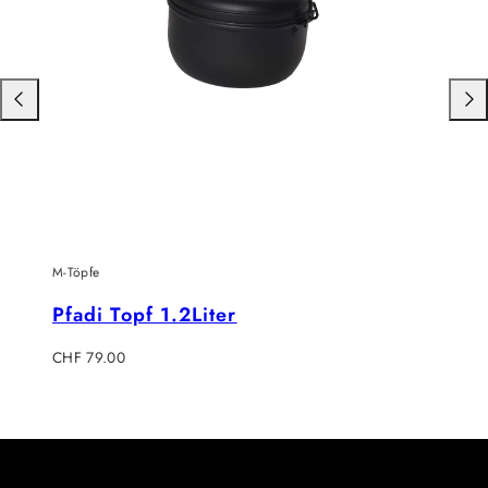
Nach
Nac
links
rech
schieben
schi
M-Töpfe
Pfadi Topf 1.2Liter
Regulärer
CHF 79.00
Preis