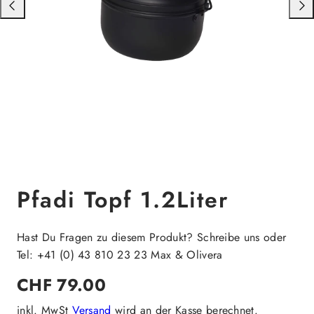
Nach
Nac
links
rech
schieben
schi
Pfadi Topf 1.2Liter
Hast Du Fragen zu diesem Produkt? Schreibe uns oder
Tel: +41 (0) 43 810 23 23 Max & Olivera
Regulärer
CHF 79.00
Preis
inkl. MwSt
Versand
wird an der Kasse berechnet.