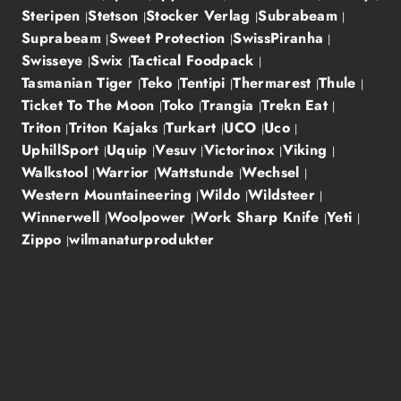
Steripen
Stetson
Stocker Verlag
Subrabeam
Suprabeam
Sweet Protection
SwissPiranha
Swisseye
Swix
Tactical Foodpack
Tasmanian Tiger
Teko
Tentipi
Thermarest
Thule
Ticket To The Moon
Toko
Trangia
Trekn Eat
Triton
Triton Kajaks
Turkart
UCO
Uco
UphillSport
Uquip
Vesuv
Victorinox
Viking
Walkstool
Warrior
Wattstunde
Wechsel
Western Mountaineering
Wildo
Wildsteer
Winnerwell
Woolpower
Work Sharp Knife
Yeti
Zippo
wilmanaturprodukter