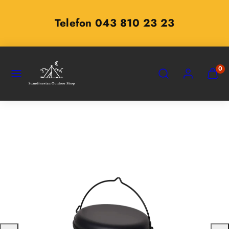
Zum
Inhalt
Telefon 043 810 23 23
springen
SPEISEKARTE
SUCHEN
KONTO
MEINE
0
WARE
ANZEI
(
0
)