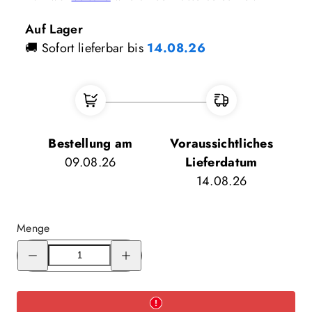
Auf Lager
🚚 Sofort lieferbar bis
14.08.26
Bestellung am
Voraussichtliches
09.08.26
Lieferdatum
14.08.26
Menge
Menge
Menge
für
für
Pfadi
Pfadi
Topf
Topf
1.2Liter
1.2Liter
verringern
erhöhen