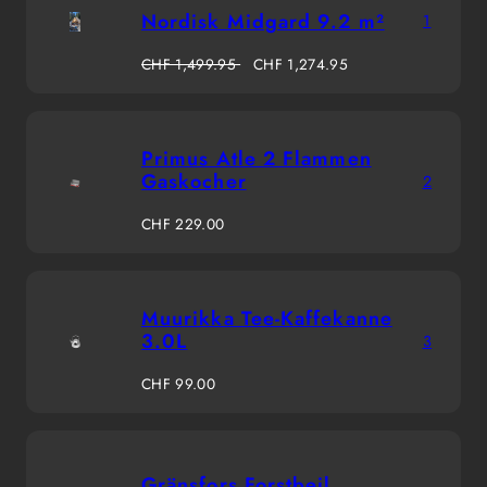
Nordisk Midgard 9.2 m²
1
Regulärer
Verkaufspreis
CHF 1,499.95
CHF 1,274.95
Preis
Primus Atle 2 Flammen
Gaskocher
2
Regulärer
CHF 229.00
Preis
Muurikka Tee-Kaffekanne
3.0L
3
Regulärer
CHF 99.00
Preis
Gränsfors Forstbeil