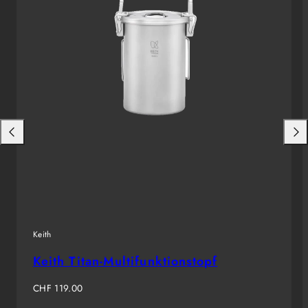
Nach
Nac
links
rech
schieben
schi
Keith
Keith Titan-Multifunktionstopf
Regulärer
CHF 119.00
Preis