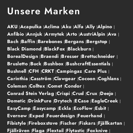
Unsere Marken
AKU
Acapulka
Aclima
Aku
Alfa
Ally
Alpino
Anfibio
Annjuk
Armytek
Arto
AustriAlpin
Ava
Bach
Baffin
Barebones
Bergans
Bergstop
Black Diamond
BlackFox
Blackburn
BorealDesign
Braendi
Bresser
Brettschneider
Brusletto
Buck
Bushbox
BushcraftEssentials
Bushnell
CFH
CRKT
Campingaz
Care Plus
Carinthia
Casström
Clawgear
Cocoon
Coghlans
Coleman
Colltex
Comet
Condor
Conrad Stein Verlag
Crispi
Crud
Crux
Deejo
Dometic
DrinkPure
Drytech
ECase
EagleCreek
EasyCamp
Easycamp
Eckla
EcoFlow
Esbit
Evernew
Exped
Feuerdesign
Feuerhand
Fibistyle
Fireboxstove
Fischer
Fiskars
Fjällkartan
Fjällräven
Flaga
Flextail
Flytastic
Foxknive