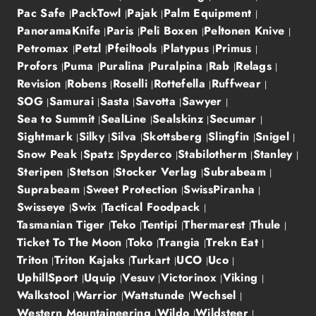
Pac Safe
PackTowl
Pajak
Palm Equipment
PanoramaKnife
Paris
Peli Boxen
Peltonen Knive
Petromax
Petzl
Pfeiltools
Platypus
Primus
Profors
Puma
Puralina
Puralpina
Rab
Relags
Revision
Robens
Roselli
Rottefella
Ruffwear
SOG
Samurai
Sasta
Savotta
Sawyer
Sea to Summit
SealLine
Sealskinz
Secumar
Sightmark
Silky
Silva
Skottsberg
Slingfin
Snigel
Snow Peak
Spatz
Spyderco
Stabilotherm
Stanley
Steripen
Stetson
Stocker Verlag
Subrabeam
Suprabeam
Sweet Protection
SwissPiranha
Swisseye
Swix
Tactical Foodpack
Tasmanian Tiger
Teko
Tentipi
Thermarest
Thule
Ticket To The Moon
Toko
Trangia
Trekn Eat
Triton
Triton Kajaks
Turkart
UCO
Uco
UphillSport
Uquip
Vesuv
Victorinox
Viking
Walkstool
Warrior
Wattstunde
Wechsel
Western Mountaineering
Wildo
Wildsteer