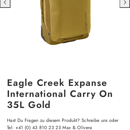
Nach
Nac
links
rech
schieben
schi
Eagle Creek Expanse
International Carry On
35L Gold
Hast Du Fragen zu diesem Produkt? Schreibe uns oder
Tel: +41 (0) 43 810 23 23 Max & Olivera