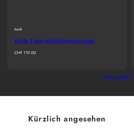
Keith
Keith Titan-Multifunktionstopf
Regulärer
CHF 119.00
Preis
Alle ansehen
Kürzlich angesehen