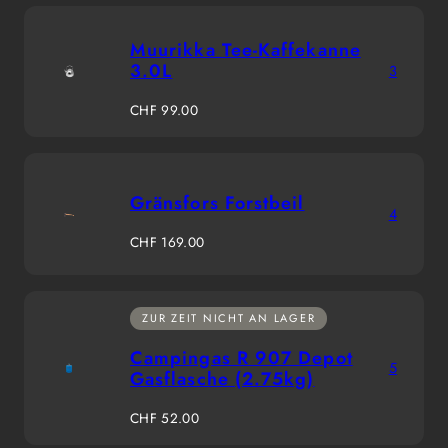
Muurikka Tee-Kaffekanne
3.0L
3
Regulärer
CHF 99.00
Preis
Gränsfors Forstbeil
4
Regulärer
CHF 169.00
Preis
ZUR ZEIT NICHT AN LAGER
Campingas R 907 Depot
5
Gasflasche (2.75kg)
Regulärer
CHF 52.00
Preis