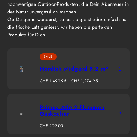
hochwertigen Outdoor-Produkten, die Dein Abenteuer in
der Natur unvergesslich machen.
Ob Du gerne wanderst, zeltest, angelst oder einfach nur
die frische Luft geniesst, wir haben die perfekten
Produkte für Dich.
SALE
Nordisk Midgard 9.2 m²
1
Regulärer
Verkaufspreis
CHF 1,499.95
CHF 1,274.95
Preis
Primus Atle 2 Flammen
Gaskocher
2
Regulärer
CHF 229.00
Preis