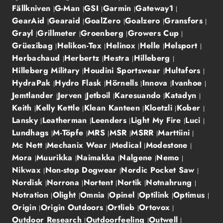
Fällkniven
G-Man
GSI
Garmin
Gateway1
GearAid
Gearaid
GoalZero
Goalzero
Gransfors
Grayl
Grillmeter
Groenberg
Growers Cup
Grüezibag
Helikon-Tex
Helinox
Helle
Helsport
Herbachaud
Herbertz
Hestra
Hilleberg
Hilleberg Military
Houdini Sportswear
Hultafors
HydraPak
Hydro Flask
Hörnells
Innova
Ivanhoe
Jemtlander
Jerven
Jetboil
Karesuando
Katadyn
Keith
Kelly Kettle
Klean Kanteen
Kloetzli
Kober
Lansky
Leatherman
Leenders
Light My Fire
Luci
Lundhags
M-Töpfe
MRS
MSR
MSRR
Marttiini
Mc Nett
Mechanix Wear
Medical
Modestone
Mora
Muurikka
Naimakka
Nalgene
Nemo
Nikwax
Non-stop Dogwear
Nordic Pocket Saw
Nordisk
Norrona
Nortent
Nortik
Notnahrung
Notration
Olight
Omnia
Opinel
Optilink
Optimus
Origin
Origin Outdoors
Ortlieb
Ortovox
Outdoor Research
Outdoorfeeling
Outwell