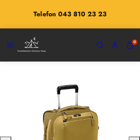
Zum
Inhalt
Telefon 043 810 23 23
springen
SPEISEKARTE
SUCHEN
KONTO
MEINE
0
WARE
ANZEI
(
0
)