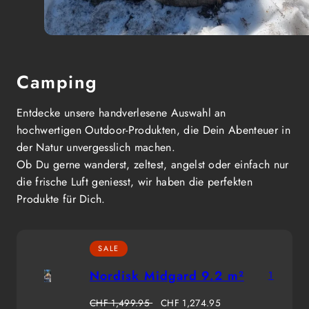
Camping
Entdecke unsere handverlesene Auswahl an
hochwertigen Outdoor-Produkten, die Dein Abenteuer in
der Natur unvergesslich machen.
Ob Du gerne wanderst, zeltest, angelst oder einfach nur
die frische Luft geniesst, wir haben die perfekten
Produkte für Dich.
SALE
Nordisk Midgard 9.2 m²
1
Regulärer
Verkaufspreis
CHF 1,499.95
CHF 1,274.95