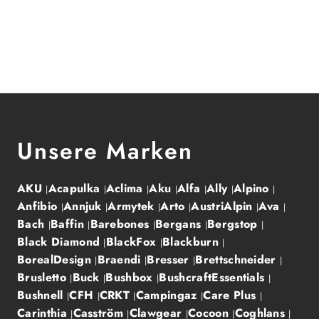
Unsere Marken
AKU
Acapulka
Aclima
Aku
Alfa
Ally
Alpino
Anfibio
Annjuk
Armytek
Arto
AustriAlpin
Ava
Bach
Baffin
Barebones
Bergans
Bergstop
Black Diamond
BlackFox
Blackburn
BorealDesign
Braendi
Bresser
Brettschneider
Brusletto
Buck
Bushbox
BushcraftEssentials
Bushnell
CFH
CRKT
Campingaz
Care Plus
Carinthia
Casström
Clawgear
Cocoon
Coghlans