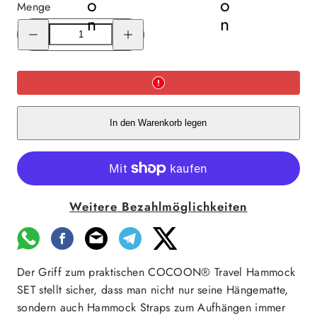
Menge
Menge
Menge
für
für
Cocoon
Cocoon
Travel
Travel
Hammock
Hammock
Double
Double
SET
SET
Cypress
Cypress
Green
Green
verringern
erhöhen
In den Warenkorb legen
Weitere Bezahlmöglichkeiten
Der Griff zum praktischen COCOON® Travel Hammock
SET stellt sicher, dass man nicht nur seine Hängematte,
sondern auch Hammock Straps zum Aufhängen immer