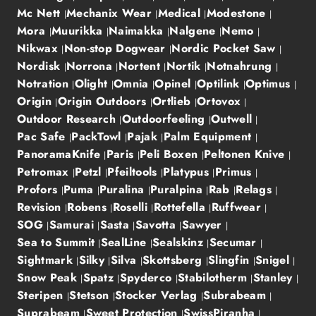
Mc Nett
Mechanix Wear
Medical
Modestone
Mora
Muurikka
Naimakka
Nalgene
Nemo
Nikwax
Non-stop Dogwear
Nordic Pocket Saw
Nordisk
Norrona
Nortent
Nortik
Notnahrung
Notration
Olight
Omnia
Opinel
Optilink
Optimus
Origin
Origin Outdoors
Ortlieb
Ortovox
Outdoor Research
Outdoorfeeling
Outwell
Pac Safe
PackTowl
Pajak
Palm Equipment
PanoramaKnife
Paris
Peli Boxen
Peltonen Knive
Petromax
Petzl
Pfeiltools
Platypus
Primus
Profors
Puma
Puralina
Puralpina
Rab
Relags
Revision
Robens
Roselli
Rottefella
Ruffwear
SOG
Samurai
Sasta
Savotta
Sawyer
Sea to Summit
SealLine
Sealskinz
Secumar
Sightmark
Silky
Silva
Skottsberg
Slingfin
Snigel
Snow Peak
Spatz
Spyderco
Stabilotherm
Stanley
Steripen
Stetson
Stocker Verlag
Subrabeam
Suprabeam
Sweet Protection
SwissPiranha