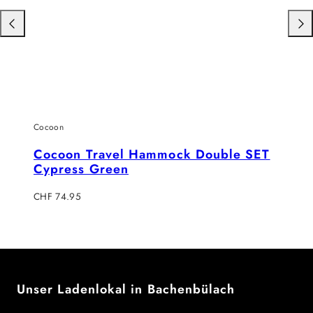
Nach
Nac
links
rech
schieben
schi
Cocoon
Cocoon Travel Hammock Double SET
Cypress Green
Regulärer
CHF 74.95
Preis
Unser Ladenlokal in Bachenbülach