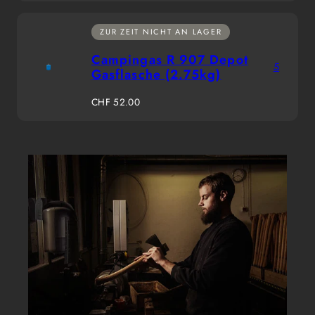
ZUR ZEIT NICHT AN LAGER
Campingas R 907 Depot
5
Gasflasche (2.75kg)
Regulärer
CHF 52.00
Preis