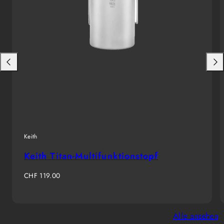
Nach
Nac
links
rech
schieben
schi
Keith
Keith Titan-Multifunktionstopf
Regulärer
CHF 119.00
Preis
Alle ansehen