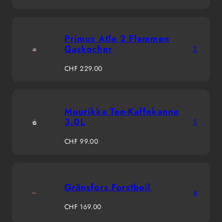
Preis
Primus Atle 2 Flammen
Gaskocher
2
Regulärer
CHF 229.00
Preis
Muurikka Tee-Kaffekanne
3.0L
3
Regulärer
CHF 99.00
Preis
Gränsfors Forstbeil
4
Regulärer
CHF 169.00
Preis