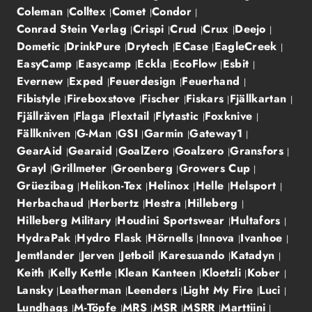
Coleman
Colltex
Comet
Condor
Conrad Stein Verlag
Crispi
Crud
Crux
Deejo
Dometic
DrinkPure
Drytech
ECase
EagleCreek
EasyCamp
Easycamp
Eckla
EcoFlow
Esbit
Evernew
Exped
Feuerdesign
Feuerhand
Fibistyle
Fireboxstove
Fischer
Fiskars
Fjällkartan
Fjällräven
Flaga
Flextail
Flytastic
Foxknive
Fällkniven
G-Man
GSI
Garmin
Gateway1
GearAid
Gearaid
GoalZero
Goalzero
Gransfors
Grayl
Grillmeter
Groenberg
Growers Cup
Grüezibag
Helikon-Tex
Helinox
Helle
Helsport
Herbachaud
Herbertz
Hestra
Hilleberg
Hilleberg Military
Houdini Sportswear
Hultafors
HydraPak
Hydro Flask
Hörnells
Innova
Ivanhoe
Jemtlander
Jerven
Jetboil
Karesuando
Katadyn
Keith
Kelly Kettle
Klean Kanteen
Kloetzli
Kober
Lansky
Leatherman
Leenders
Light My Fire
Luci
Lundhags
M-Töpfe
MRS
MSR
MSRR
Marttiini