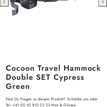
Nach
Nac
links
rech
schieben
schi
Cocoon Travel Hammock
Double SET Cypress
Green
Hast Du Fragen zu diesem Produkt? Schreibe uns oder
Tel: +41 (0) 43 810 23 23 Max & Olivera