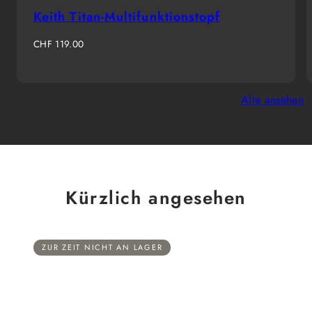
Keith Titan-Multifunktionstopf
Regulärer
CHF 119.00
Preis
Alle ansehen
Kürzlich angesehen
ZUR ZEIT NICHT AN LAGER