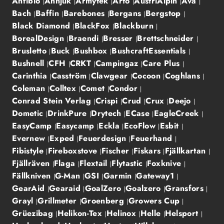
Anfibio
Annjuk
Armytek
Arto
AustriAlpin
Ava
Bach
Baffin
Barebones
Bergans
Bergstop
Black Diamond
BlackFox
Blackburn
BorealDesign
Braendi
Bresser
Brettschneider
Brusletto
Buck
Bushbox
BushcraftEssentials
Bushnell
CFH
CRKT
Campingaz
Care Plus
Carinthia
Casström
Clawgear
Cocoon
Coghlans
Coleman
Colltex
Comet
Condor
Conrad Stein Verlag
Crispi
Crud
Crux
Deejo
Dometic
DrinkPure
Drytech
ECase
EagleCreek
EasyCamp
Easycamp
Eckla
EcoFlow
Esbit
Evernew
Exped
Feuerdesign
Feuerhand
Fibistyle
Fireboxstove
Fischer
Fiskars
Fjällkartan
Fjällräven
Flaga
Flextail
Flytastic
Foxknive
Fällkniven
G-Man
GSI
Garmin
Gateway1
GearAid
Gearaid
GoalZero
Goalzero
Gransfors
Grayl
Grillmeter
Groenberg
Growers Cup
Grüezibag
Helikon-Tex
Helinox
Helle
Helsport