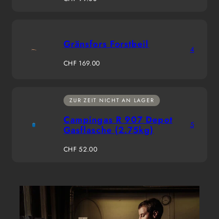
Preis
Gränsfors Forstbeil
4
Regulärer
CHF 169.00
Preis
ZUR ZEIT NICHT AN LAGER
Campingas R 907 Depot
5
Gasflasche (2.75kg)
Regulärer
CHF 52.00
Preis