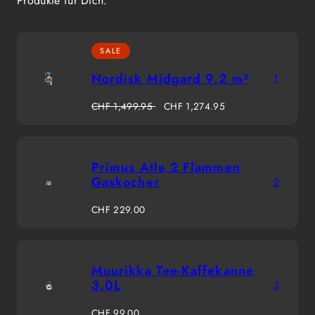
Produkte für Dich.
SALE
Nordisk Midgard 9.2 m²
1
Regulärer
Verkaufspreis
CHF 1,499.95
CHF 1,274.95
Preis
Primus Atle 2 Flammen
Gaskocher
2
Regulärer
CHF 229.00
Preis
Muurikka Tee-Kaffekanne
3.0L
3
Regulärer
CHF 99.00