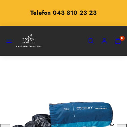
Zum
Inhalt
Telefon 043 810 23 23
springen
SPEISEKARTE
SUCHEN
KONTO
MEINE
0
WARE
ANZEI
(
0
)