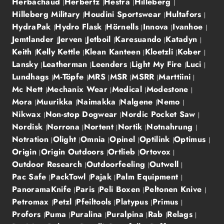
Herbachaud
Herbertz
Hestra
Hilleberg
Hilleberg Military
Houdini Sportswear
Hultafors
HydraPak
Hydro Flask
Hörnells
Innova
Ivanhoe
Jemtlander
Jerven
Jetboil
Karesuando
Katadyn
Keith
Kelly Kettle
Klean Kanteen
Kloetzli
Kober
Lansky
Leatherman
Leenders
Light My Fire
Luci
Lundhags
M-Töpfe
MRS
MSR
MSRR
Marttiini
Mc Nett
Mechanix Wear
Medical
Modestone
Mora
Muurikka
Naimakka
Nalgene
Nemo
Nikwax
Non-stop Dogwear
Nordic Pocket Saw
Nordisk
Norrona
Nortent
Nortik
Notnahrung
Notration
Olight
Omnia
Opinel
Optilink
Optimus
Origin
Origin Outdoors
Ortlieb
Ortovox
Outdoor Research
Outdoorfeeling
Outwell
Pac Safe
PackTowl
Pajak
Palm Equipment
PanoramaKnife
Paris
Peli Boxen
Peltonen Knive
Petromax
Petzl
Pfeiltools
Platypus
Primus
Profors
Puma
Puralina
Puralpina
Rab
Relags