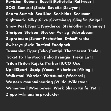
Revision
Robens
Roselli
Rottefella
Ruffwear
SOG
Samurai
Sasta
Savotta
Sawyer
Sea to Summit
SealLine
Sealskinz
Secumar
Sightmark
Silky
Silva
Skottsberg
Slingfin
Snigel
Snow Peak
Spatz
Spyderco
Stabilotherm
Stanley
Steripen
Stetson
Stocker Verlag
Subrabeam
Suprabeam
Sweet Protection
SwissPiranha
Swisseye
Swix
Tactical Foodpack
Tasmanian Tiger
Teko
Tentipi
Thermarest
Thule
Ticket To The Moon
Toko
Trangia
Trekn Eat
Triton
Triton Kajaks
Turkart
UCO
Uco
UphillSport
Uquip
Vesuv
Victorinox
Viking
Walkstool
Warrior
Wattstunde
Wechsel
Western Mountaineering
Wildo
Wildsteer
Winnerwell
Woolpower
Work Sharp Knife
Yeti
Zippo
wilmanaturprodukter