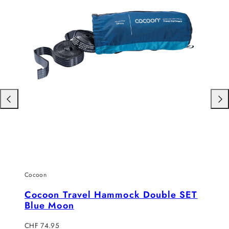
Nach
Nac
links
rech
schieben
schi
Cocoon
Cocoon Travel Hammock Double SET
Blue Moon
Regulärer
CHF 74.95