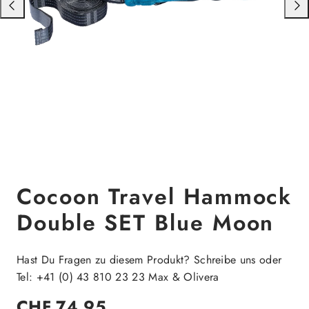
Nach
Nac
links
rech
schieben
schi
Cocoon Travel Hammock
Double SET Blue Moon
Hast Du Fragen zu diesem Produkt? Schreibe uns oder
Tel: +41 (0) 43 810 23 23 Max & Olivera
Regulärer
CHF 74.95