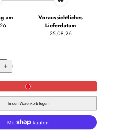
ng am
Voraussichtliches
.26
Lieferdatum
25.08.26
Menge
für
Carinthia
HUQ
180
Underquilt
erhöhen
In den Warenkorb legen