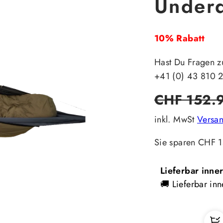
Underq
10% Rabatt
Hast Du Fragen z
+41 (0) 43 810 
Regulärer
CHF 152.
Preis
inkl. MwSt
Versa
Sie sparen CHF 1
Lieferbar inne
🚚 Lieferbar inn