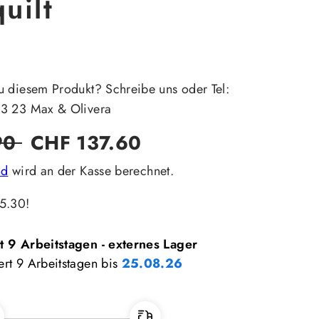
uilt
u diesem Produkt? Schreibe uns oder Tel:
23 23 Max & Olivera
Verkaufspreis
90
CHF 137.60
nd
wird an der Kasse berechnet.
5.30!
rt 9 Arbeitstagen - externes Lager
ert 9 Arbeitstagen bis
25.08.26