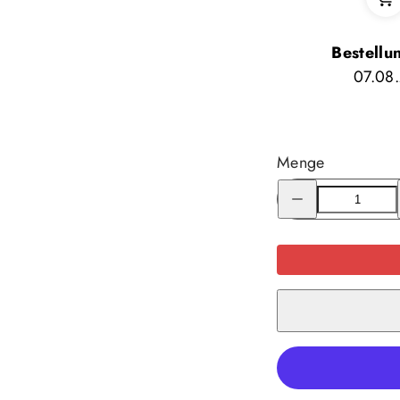
Bestellu
07.08
Menge
Menge
für
Carinthia
HUQ
180
Underquilt
verringern