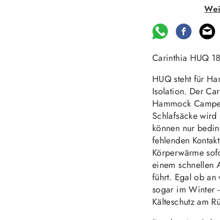
Wei
Carinthia HUQ 18
HUQ steht für H
Isolation. Der Car
Hammock Camper e
Schlafsäcke wird
können nur bedin
fehlenden Kontak
Körperwärme sofo
einem schnellen 
führt. Egal ob a
sogar im Winter 
Kälteschutz am R