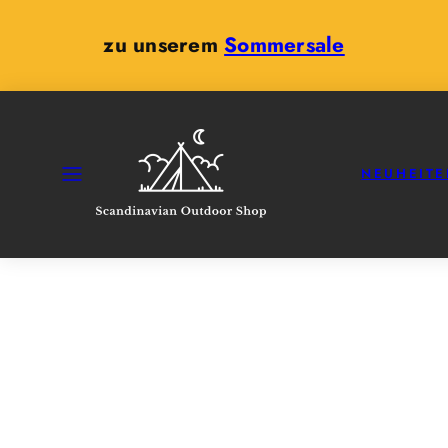
Zum
Inhalt
zu unserem
Sommersale
springen
SPEISEKARTE
NEUHEITE