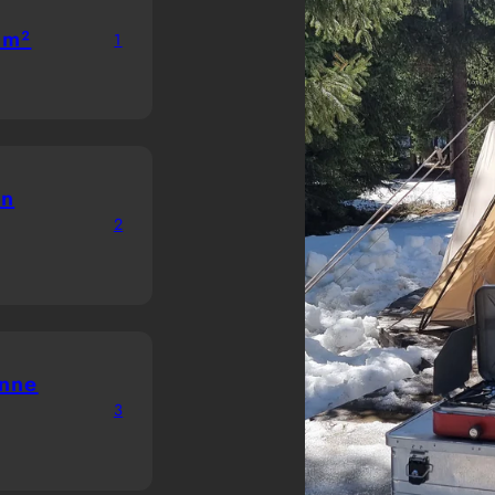
 m²
1
en
2
anne
3