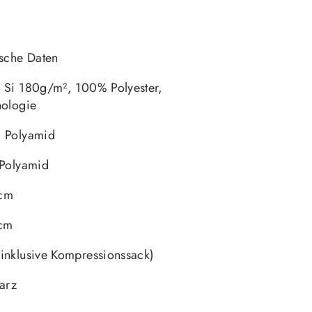
ische Daten
 Si 180g/m², 100% Polyester,
nologie
% Polyamid
 Polyamid
 cm
cm
inklusive Kompressionssack)
arz