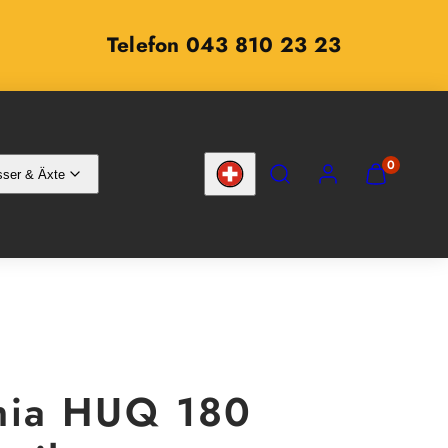
Telefon 043 810 23 23
SUCHEN
KONTO
MEINEN
0
ser & Äxte
WARENKOR
Land/Region
ANZEIGEN
(
0
)
hia HUQ 180