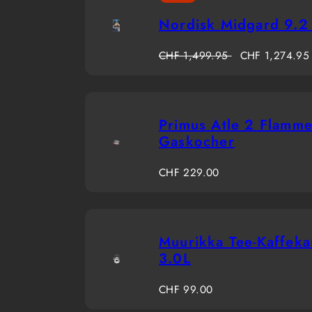
Nordisk Midgard 9.2
Regulärer
Verkaufspreis
CHF 1,499.95
CHF 1,274.95
Preis
Primus Atle 2 Flamm
Gaskocher
Regulärer
CHF 229.00
Preis
Muurikka Tee-Kaffek
3.0L
Regulärer
CHF 99.00
Preis