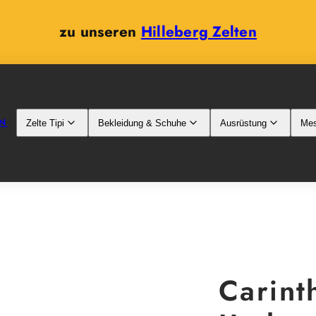
zu unseren
Hilleberg Zelten
N
Zelte Tipi
Bekleidung & Schuhe
Ausrüstung
Mes
Carint