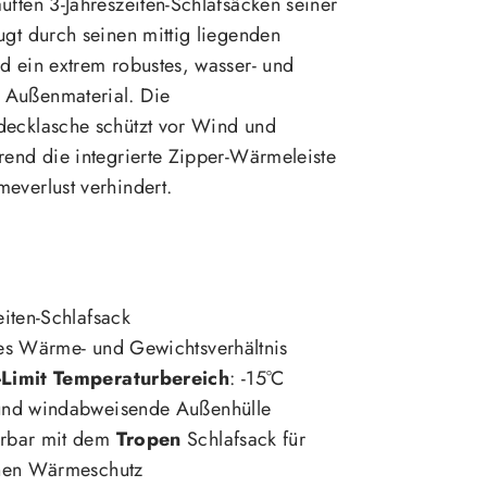
uften 3-Jahreszeiten-Schlafsäcken seiner
ugt durch seinen mittig liegenden
d ein extrem robustes, wasser- und
 Außenmaterial. Die
decklasche schützt vor Wind und
rend die integrierte Zipper-Wärmeleiste
everlust verhindert.
eiten-Schlafsack
tes Wärme- und Gewichtsverhältnis
Limit Temperaturbereich
: -15°C
und windabweisende Außenhülle
rbar mit dem
Tropen
Schlafsack für
chen Wärmeschutz