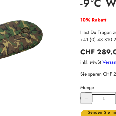
-9°C 
10% Rabatt
Hast Du Fragen z
+41 (0) 43 810 
Regulärer
CHF 289.
Preis
inkl. MwSt
Versa
Sie sparen CHF 
Menge
Menge
für
Carinthia
Defence
4
Senden Sie mi
M