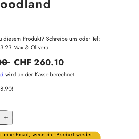
Woodland
u diesem Produkt? Schreibe uns oder Tel:
23 23 Max & Olivera
Verkaufspreis
00
CHF 260.10
nd
wird an der Kasse berechnet.
28.90!
Menge
für
Carinthia
Defence
4
r eine Email, wenn das Produkt wieder
M