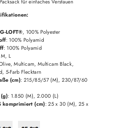
 Packsack für einfaches Verstauen
ifikationen:
:
G-LOFT®
, 100% Polyester
off
: 100% Polyamid
ff
: 100% Polyamid
 M, L
 Olive, Multicam, Multicam Black,
, 5-Farb Flecktarn
ße (cm)
: 215/85/57 (M), 230/87/60
(g)
: 1.850 (M), 2.000 (L)
 komprimiert (cm)
: 25 x 30 (M), 25 x