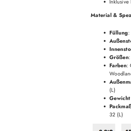
Inklusive
Material & Spez
Füllung
Außenst
Innensto
Größen
:
Farben
:
Woodland
Außenma
(L)
Gewicht 
Packmaß
32 (L)