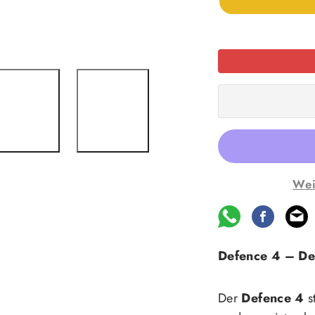
-9°C
Woodland
verringern
Wei
Defence 4 – Der
Der
Defence 4
s