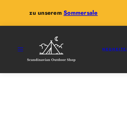
Zum
Inhalt
zu unserem
Sommersale
springen
SPEISEKARTE
NEUHEITE