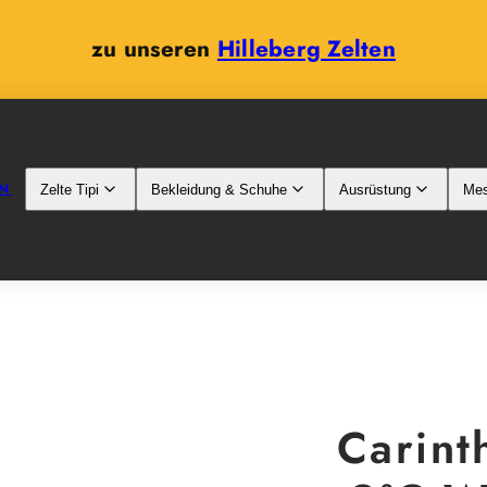
zu unseren
Hilleberg Zelten
N
Zelte Tipi
Bekleidung & Schuhe
Ausrüstung
Mes
Carint