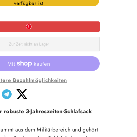
verfügbar ist
-9°C
Woodland
erhöhen
Zur Zeit nicht an Lager
tere Bezahlmöglichkeiten
 robuste 3-Jahreszeiten-Schlafsack
tammt aus dem Militärbereich und gehört