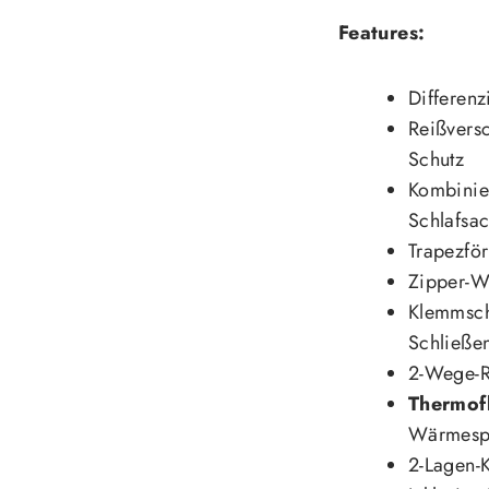
Features:
Differenz
Reißversc
Schutz
Kombinie
Schlafsa
Trapezför
Zipper-W
Klemmsch
Schließen
2-Wege-Re
Thermof
Wärmesp
2-Lagen-K