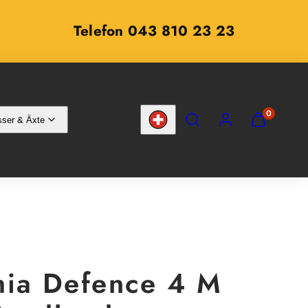
Telefon 043 810 23 23
SUCHEN
KONTO
MEINEN
0
ser & Äxte
WARENKOR
Land/Region
ANZEIGEN
(
0
)
hia Defence 4 M