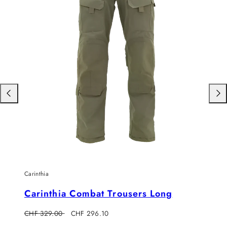
Nach
Nac
links
rech
schieben
schi
Carinthia
Carinthia Combat Trousers Long
Regulärer
Verkaufspreis
CHF 329.00
CHF 296.10
Preis