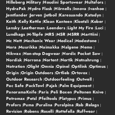
Hilleberg Military
Houdini Sportswear
Hultafors
HydraPak
Hydro Flask
Hörnells
Innova
Ivanhoe
Jemtlander
Jerven
Jetboil
Karesuando
Katadyn
Keith
Kelly Kettle
Klean Kanteen
Kloetzli
Kober
Lansky
Leatherman
Leenders
Light My Fire
Luci
Lundhags
M-Töpfe
MRS
MSR
MSRR
Marttiini
Mc Nett
Mechanix Wear
Medical
Modestone
Mora
Muurikka
Naimakka
Nalgene
Nemo
Nikwax
Non-stop Dogwear
Nordic Pocket Saw
Nordisk
Norrona
Nortent
Nortik
Notnahrung
Notration
Olight
Omnia
Opinel
Optilink
Optimus
Origin
Origin Outdoors
Ortlieb
Ortovox
Outdoor Research
Outdoorfeeling
Outwell
Pac Safe
PackTowl
Pajak
Palm Equipment
PanoramaKnife
Paris
Peli Boxen
Peltonen Knive
Petromax
Petzl
Pfeiltools
Platypus
Primus
Profors
Puma
Puralina
Puralpina
Rab
Relags
Revision
Robens
Roselli
Rottefella
Ruffwear