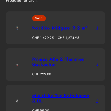
Produkte für Dich.
SALE
Nordisk Midgard 9.2 m²
1
Regulärer
Verkaufspreis
CHF 1,499.95
CHF 1,274.95
Preis
Primus Atle 2 Flammen
Gaskocher
2
Regulärer
CHF 229.00
Preis
Muurikka Tee-Kaffekanne
3.0L
3
Regulärer
CHF 99.00