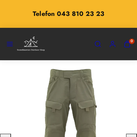
Zum
Inhalt
Telefon 043 810 23 23
springen
SPEISEKARTE
SUCHEN
KONTO
MEINE
0
WARE
ANZEI
(
0
)