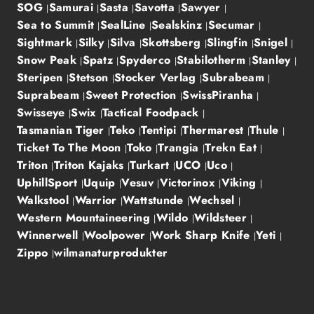
SOG
Samurai
Sasta
Savotta
Sawyer
Sea to Summit
SealLine
Sealskinz
Secumar
Sightmark
Silky
Silva
Skottsberg
Slingfin
Snigel
Snow Peak
Spatz
Spyderco
Stabilotherm
Stanley
Steripen
Stetson
Stocker Verlag
Subrabeam
Suprabeam
Sweet Protection
SwissPiranha
Swisseye
Swix
Tactical Foodpack
Tasmanian Tiger
Teko
Tentipi
Thermarest
Thule
Ticket To The Moon
Toko
Trangia
Trekn Eat
Triton
Triton Kajaks
Turkart
UCO
Uco
UphillSport
Uquip
Vesuv
Victorinox
Viking
Walkstool
Warrior
Wattstunde
Wechsel
Western Mountaineering
Wildo
Wildsteer
Winnerwell
Woolpower
Work Sharp Knife
Yeti
Zippo
wilmanaturprodukter