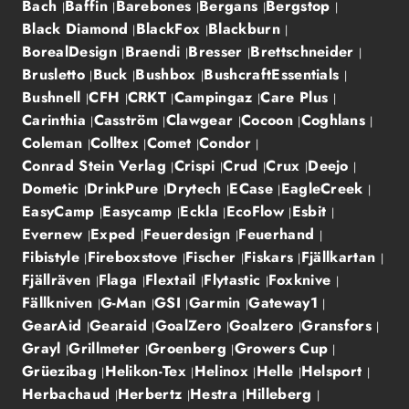
Bach
Baffin
Barebones
Bergans
Bergstop
Black Diamond
BlackFox
Blackburn
BorealDesign
Braendi
Bresser
Brettschneider
Brusletto
Buck
Bushbox
BushcraftEssentials
Bushnell
CFH
CRKT
Campingaz
Care Plus
Carinthia
Casström
Clawgear
Cocoon
Coghlans
Coleman
Colltex
Comet
Condor
Conrad Stein Verlag
Crispi
Crud
Crux
Deejo
Dometic
DrinkPure
Drytech
ECase
EagleCreek
EasyCamp
Easycamp
Eckla
EcoFlow
Esbit
Evernew
Exped
Feuerdesign
Feuerhand
Fibistyle
Fireboxstove
Fischer
Fiskars
Fjällkartan
Fjällräven
Flaga
Flextail
Flytastic
Foxknive
Fällkniven
G-Man
GSI
Garmin
Gateway1
GearAid
Gearaid
GoalZero
Goalzero
Gransfors
Grayl
Grillmeter
Groenberg
Growers Cup
Grüezibag
Helikon-Tex
Helinox
Helle
Helsport
Herbachaud
Herbertz
Hestra
Hilleberg