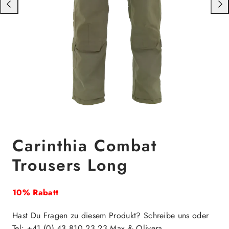
Nach
Nac
links
rech
schieben
schi
Carinthia Combat
Trousers Long
10% Rabatt
Hast Du Fragen zu diesem Produkt? Schreibe uns oder
Tel: +41 (0) 43 810 23 23 Max & Olivera