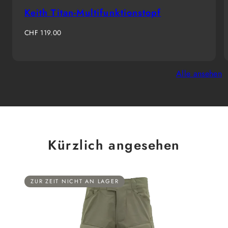
Keith Titan-Multifunktionstopf
Regulärer
CHF 119.00
Preis
Alle ansehen
Kürzlich angesehen
ZUR ZEIT NICHT AN LAGER