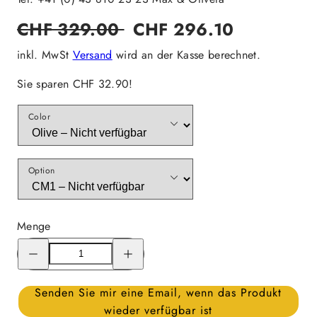
Regulärer
Verkaufspreis
CHF 329.00
CHF 296.10
Preis
inkl. MwSt
Versand
wird an der Kasse berechnet.
Sie sparen CHF 32.90!
Color
Option
Menge
Menge
Menge
für
für
Carinthia
Carinthia
Combat
Combat
Trousers
Trousers
Senden Sie mir eine Email, wenn das Produkt
Long
Long
wieder verfügbar ist
verringern
erhöhen