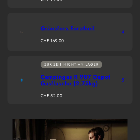
Preis
Gränsfors Forstbeil
4
Regulärer
CHF 169.00
Preis
ZUR ZEIT NICHT AN LAGER
Campingas R 907 Depot
5
Gasflasche (2.75kg)
Regulärer
CHF 52.00
Preis